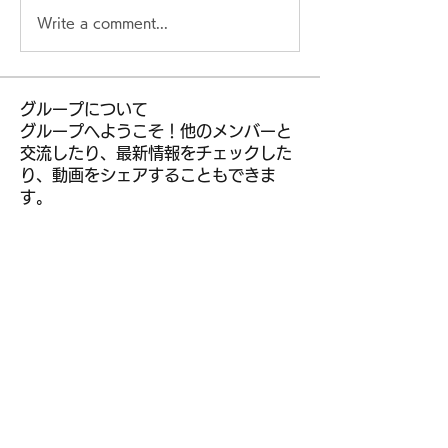
Write a comment...
グループについて
グループへようこそ！他のメンバーと
交流したり、最新情報をチェックした
り、動画をシェアすることもできま
す。
メンバー
kior roy
フォロー
leem mee
フォロー
R liggjfapo
フォロー
muneesba qureshi
フォロー
jeckadem
フォロー
jeckadem