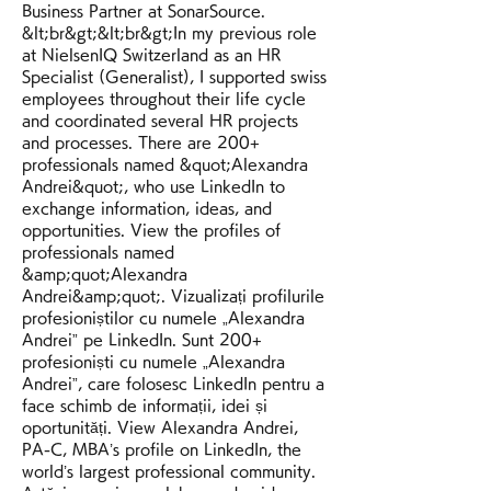
Business Partner at SonarSource. 
&lt;br&gt;&lt;br&gt;In my previous role 
at NielsenIQ Switzerland as an HR 
Specialist (Generalist), I supported swiss 
employees throughout their life cycle 
and coordinated several HR projects 
and processes. There are 200+ 
professionals named &quot;Alexandra 
Andrei&quot;, who use LinkedIn to 
exchange information, ideas, and 
opportunities. View the profiles of 
professionals named 
&amp;quot;Alexandra 
Andrei&amp;quot;. Vizualizați profilurile 
profesioniștilor cu numele „Alexandra 
Andrei” pe LinkedIn. Sunt 200+ 
profesioniști cu numele „Alexandra 
Andrei”, care folosesc LinkedIn pentru a 
face schimb de informații, idei și 
oportunități. View Alexandra Andrei, 
PA-C, MBA’s profile on LinkedIn, the 
world’s largest professional community. 