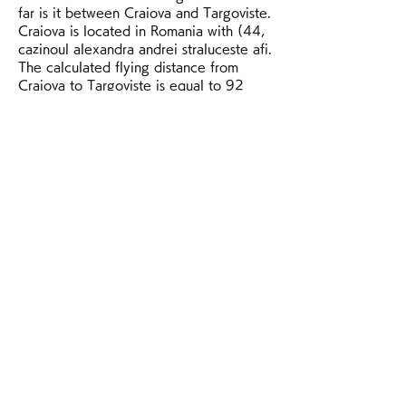
far is it between Craiova and Targoviste. 
Craiova is located in Romania with (44, 
cazinoul alexandra andrei straluceste afi. 
The calculated flying distance from 
Craiova to Targoviste is equal to 92 
miles which is equal to 148 km. If you 
want to go by car, the driving distance 
between Craiova and Targoviste is 190. 
If you ride your car with an average 
speed of 112 kilometers/hour (70 
miles/h), travel time will be 01 hours 42 
minutes. Please check the avg. 
Difference between fly and go by a car 
is 43 km. City/Place Latitude and 
Longitude GPS Coordinates Craiova 44.
Punct de Lucru ?tefane?tii de Jos, Linia 
de Centura Nr. SC Euro Unelte Trading 
SRL, CUI: RO34133834, 
J40/2068/2015, Capital Social 15. 
Furtun tub de picurare si accesorii. 
Furtun tub de picurare si accesorii ' 