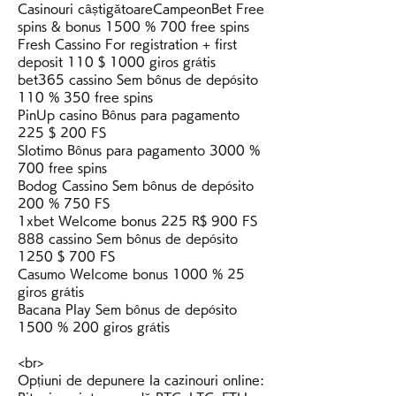
Casinouri câștigătoareCampeonBet Free 
spins & bonus 1500 % 700 free spins
Fresh Cassino For registration + first 
deposit 110 $ 1000 giros grátis
bet365 cassino Sem bônus de depósito 
110 % 350 free spins
PinUp casino Bônus para pagamento 
225 $ 200 FS
Slotimo Bônus para pagamento 3000 % 
700 free spins
Bodog Cassino Sem bônus de depósito 
200 % 750 FS
1xbet Welcome bonus 225 R$ 900 FS
888 cassino Sem bônus de depósito 
1250 $ 700 FS
Casumo Welcome bonus 1000 % 25 
giros grátis
Bacana Play Sem bônus de depósito 
1500 % 200 giros grátis
<br>
Opțiuni de depunere la cazinouri online: 