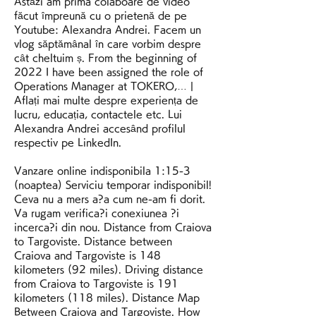
Astăzi am prima colaboare de video 
făcut împreună cu o prietenă de pe 
Youtube: Alexandra Andrei. Facem un 
vlog săptămânal în care vorbim despre 
cât cheltuim ș. From the beginning of 
2022 I have been assigned the role of 
Operations Manager at TOKERO,… | 
Aflați mai multe despre experiența de 
lucru, educația, contactele etc. Lui 
Alexandra Andrei accesând profilul 
respectiv pe LinkedIn. 
Vanzare online indisponibila 1:15-3 
(noaptea) Serviciu temporar indisponibil! 
Ceva nu a mers a?a cum ne-am fi dorit. 
Va rugam verifica?i conexiunea ?i 
incerca?i din nou. Distance from Craiova 
to Targoviste. Distance between 
Craiova and Targoviste is 148 
kilometers (92 miles). Driving distance 
from Craiova to Targoviste is 191 
kilometers (118 miles). Distance Map 
Between Craiova and Targoviste. How 