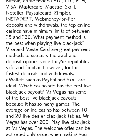
Bitcoin, criptomonedă BTC, LTC, ETH, 
VISA, Mastercard, Maestro, Skrill, 
Neteller, Paysafecard, Zimpler, 
INSTADEBIT, Webmoney<br>For 
deposits and withdrawals, the top online 
casinos have minimum limits of between 
?5 and ?20. What payment method is 
the best when playing live blackjack? 
Visa and MasterCard are great payment 
methods to use as withdrawal and 
deposit options since they're reputable, 
safe and familiar. However, for the 
fastest deposits and withdrawals, 
eWallets such as PayPal and Skrill are 
ideal. Which casino site has the best live 
blackjack payout? Mr Vegas has some 
of the best live blackjack payouts 
because it has so many games. The 
average online casino has between 10 
and 20 live dealer blackjack tables. Mr 
Vegas has over 200! Play live blackjack 
at Mr Vegas. The welcome offer can be 
activated only once, when making your 