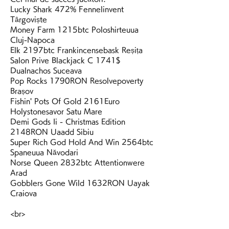
Lucky Shark 472% Fennelinvent 
Târgoviște 
Money Farm 1215btc Poloshirteuua 
Cluj-Napoca 
Elk 2197btc Frankincensebask Reșița 
Salon Prive Blackjack C 1741$ 
Dualnachos Suceava 
Pop Rocks 1790RON Resolvepoverty 
Brașov 
Fishin' Pots Of Gold 2161Euro 
Holystonesavor Satu Mare 
Demi Gods Ii - Christmas Edition 
2148RON Uaadd Sibiu 
Super Rich God Hold And Win 2564btc 
Spaneuua Năvodari 
Norse Queen 2832btc Attentionwere 
Arad 
Gobblers Gone Wild 1632RON Uayak 
Craiova 
<br>