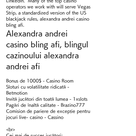
LinkedIn.  Many of the top casino 
operators we work with will serve Vegas 
Strip, a standardized version of the US 
blackjack rules, alexandra andrei casino 
bling afi.
Alexandra andrei 
casino bling afi, blingul 
cazinoului alexandra 
andrei afi
Bonus de 1000$ - Casino Room
Sloturi cu volatilitate ridicată - 
Betmotion
Invită jucători din toată lumea - 1xslots
Pagări de înaltă calitate - Brazino777
Comision de pariere de excepție pentru 
jocuri live- casino - Cassino
<br>
Cei mai de succes jucători: