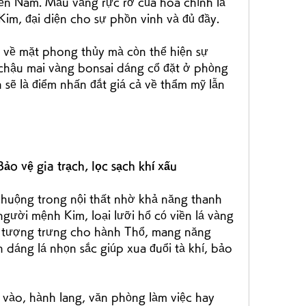
miền Nam. Màu vàng rực rỡ của hoa chính là 
im, đại diện cho sự phồn vinh và đủ đầy.
ị về mặt phong thủy mà còn thể hiện sự 
chậu mai vàng bonsai dáng cổ đặt ở phòng 
 sẽ là điểm nhấn đắt giá cả về thẩm mỹ lẫn 
ảo vệ gia trạch, lọc sạch khí xấu
chuộng trong nội thất nhờ khả năng thanh 
gười mệnh Kim, loại lưỡi hổ có viền lá vàng 
g tượng trưng cho hành Thổ, mang năng 
h dáng lá nhọn sắc giúp xua đuổi tà khí, bảo 
 vào, hành lang, văn phòng làm việc hay 