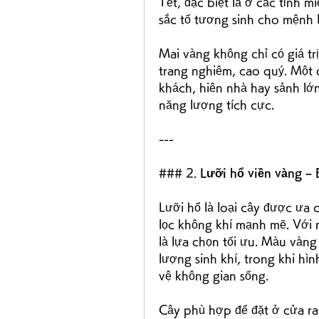
Tết, đặc biệt là ở các tỉnh 
sắc tố tương sinh cho mệnh K
Mai vàng không chỉ có giá tr
trang nghiêm, cao quý. Một 
khách, hiên nhà hay sảnh lớn
năng lượng tích cực.
---
### 2. 
Lưỡi hổ viền vàng – B
Lưỡi hổ là loại cây được ưa 
lọc không khí mạnh mẽ. Với n
là lựa chọn tối ưu. Màu vàn
lượng sinh khí, trong khi hìn
vệ không gian sống.
Cây phù hợp để đặt ở cửa ra