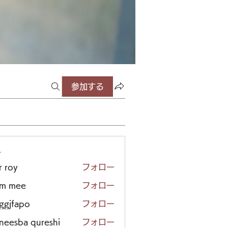
参加する
ー
r roy
フォロー
em mee
フォロー
iggjfapo
フォロー
neesba qureshi
フォロー