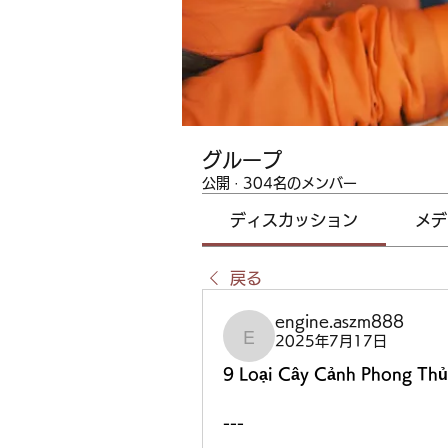
グループ
公開
·
304名のメンバー
ディスカッション
メデ
戻る
engine.aszm888
2025年7月17日
engine.aszm888
9 Loại Cây Cảnh Phong Th
---