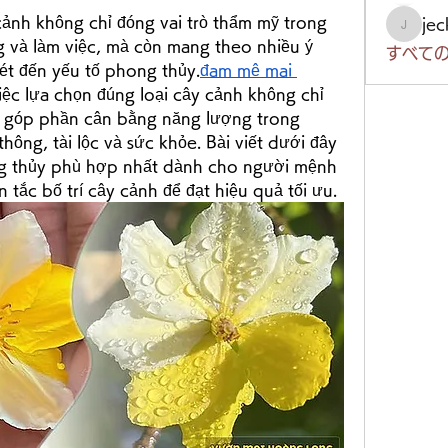
ảnh không chỉ đóng vai trò thẩm mỹ trong 
je
jeckad
ng và làm việc, mà còn mang theo nhiều ý 
すべての
xét đến yếu tố phong thủy.
đam mê mai 
ệc lựa chọn đúng loại cây cảnh không chỉ 
 góp phần cân bằng năng lượng trong 
hông, tài lộc và sức khỏe. Bài viết dưới đây 
ong thủy phù hợp nhất dành cho người mệnh 
ắc bố trí cây cảnh để đạt hiệu quả tối ưu.