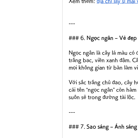
Xem thêm: 
địa chỉ lấy sỉ mai
---
### 6. 
Ngọc ngân – Vẻ đẹp h
Ngọc ngân là cây lá màu có đ
trắng bạc, viền xanh đậm. C
mọi không gian từ bàn làm v
Với sắc trắng chủ đạo, cây 
cái tên “ngọc ngân” còn hàm 
suôn sẻ trong đường tài lộc.
---
### 7. 
Sao sáng – Ánh sáng