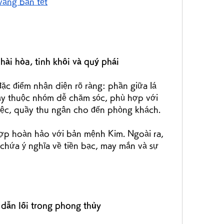
 vàng bán tết
ài hòa, tinh khôi và quý phái
ặc điểm nhận diện rõ ràng: phần giữa lá 
ây thuộc nhóm dễ chăm sóc, phù hợp với 
iệc, quầy thu ngân cho đến phòng khách.
hợp hoàn hảo với bản mệnh Kim. Ngoài ra, 
chứa ý nghĩa về tiền bạc, may mắn và sự 
 dẫn lối trong phong thủy