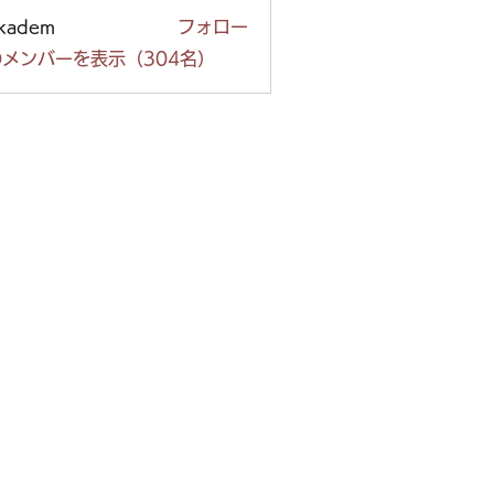
ckadem
フォロー
em
メンバーを表示（304名）