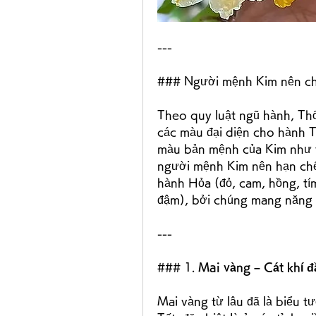
---
### Người mệnh Kim nên ch
Theo quy luật ngũ hành, Thổ
các màu đại diện cho hành T
màu bản mệnh của Kim như tr
người mệnh Kim nên hạn chế
hành Hỏa (đỏ, cam, hồng, t
đậm), bởi chúng mang năng l
---
### 1. 
Mai vàng – Cát khí 
Mai vàng từ lâu đã là biểu 