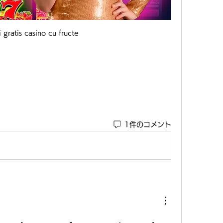
i gratis casino cu fructe
1件のコメント