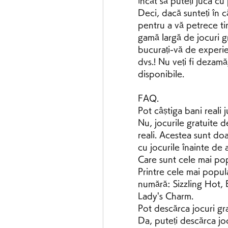
încât să puteți juca cu
Deci, dacă sunteți în c
pentru a vă petrece tim
gamă largă de jocuri gr
bucurați-vă de experien
dvs.! Nu veți fi dezamăg
disponibile.
FAQ.
Pot câștiga bani reali 
Nu, jocurile gratuite d
reali. Acestea sunt doar
cu jocurile înainte de a
Care sunt cele mai pop
Printre cele mai popula
numără: Sizzling Hot, 
Lady's Charm.
Pot descărca jocuri gr
Da, puteți descărca joc