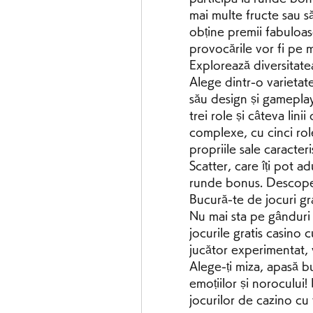
mai multe fructe sau să
obține premii fabuloase
provocările vor fi pe 
Explorează diversitatea
Alege dintr-o varietate
său design și gameplay. 
trei role și câteva linii
complexe, cu cinci role 
propriile sale caracteri
Scatter, care îți pot a
runde bonus. Descoperă
Bucură-te de jocuri gr
Nu mai sta pe gânduri și
jocurile gratis casino c
jucător experimentat, v
Alege-ți miza, apasă bu
emoțiilor și norocului! 
jocurilor de cazino cu 