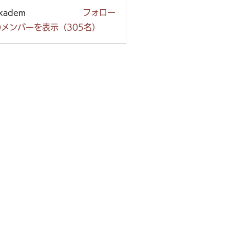
ckadem
フォロー
em
メンバーを表示（305名）