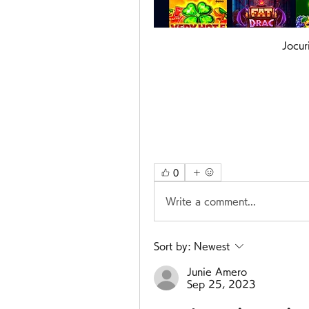
Jocur
0
Write a comment...
Sort by:
Newest
Junie Amero
Sep 25, 2023