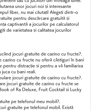
 prietenii sau cu jucători din întreaga lume.
ăutarea unor jocuri noi și interesante 
pul liber, nu mai căutați! Alegeți dintr-o 
atuite pentru descărcare gratuită și 
ța captivantă a jocurilor pe calculatorul 
iți de varietatea și calitatea jocurilor 
jucând jocuri gratuite de cazino cu fructe?.
e cazino cu fructe nu oferă câștiguri în bani 
 pentru distracție și pentru a vă familiariza 
 juca cu bani reali.
ulare jocuri gratuite de cazino cu fructe?.
re jocuri gratuite de cazino cu fructe se 
Book of Ra Deluxe, Fruit Cocktail și Lucky 
atuite pe telefonul meu mobil?.
uri gratuite pe telefonul mobil. Există 