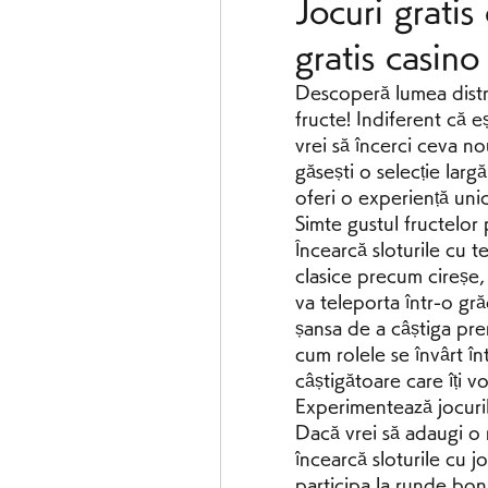
Jocuri gratis 
gratis casino
Descoperă lumea distrac
fructe! Indiferent că eș
vrei să încerci ceva nou
găsești o selecție largă
oferi o experiență unic
Simte gustul fructelor p
Încearcă sloturile cu t
clasice precum cireșe, 
va teleporta într-o grăd
șansa de a câștiga prem
cum rolele se învârt în
câștigătoare care îți v
Experimentează jocuri
Dacă vrei să adaugi o n
încearcă sloturile cu j
participa la runde bonu