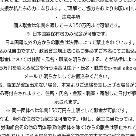
支援が私たちの力になります。ご理解とご協力を心よりお願い申
注意事項
個人献金は年間を通して一人150万円まで可能です。
※ 日本国籍保有者のみ献金が可能です。
日本国籍以外の方からの献金は法律によって禁止されています
り込みは自由ですが、政治資金規正法に基づき必ずご本名にてお振込
人献金については住所・氏名・職業を明らかにすることが法律によ
超える献金を行う場合は住所・氏名・職業をe-mail aikokuhosh
メールで 明らかにしてお振込みください。
、職業が確認出来ない場合、本党よりご連絡を差し上げる場合が
を超える寄付をされますと、住所・氏名・金額・職業・寄附した日付が
示されます。
※ 同一団体へは年間150万円を上限として献金が可能です。
れば、海外在住者でも献金は可能です。(但し、献金に当たっては
、労働組合その他の団体等(政治団体を除く)からの献金は禁止され
以下で振り込みされる場合でも政治資金ですので本名での献金をお願