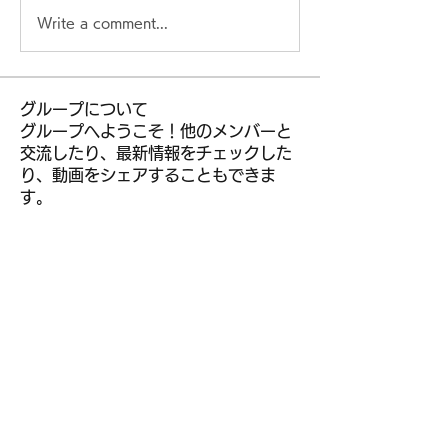
Write a comment...
グループについて
グループへようこそ！他のメンバーと
交流したり、最新情報をチェックした
り、動画をシェアすることもできま
す。
メンバー
kior roy
フォロー
leem mee
フォロー
R liggjfapo
フォロー
muneesba qureshi
フォロー
jeckadem
フォロー
jeckadem