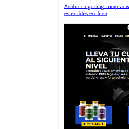
Anabolen gedrag comprar wi
esteroides en línea