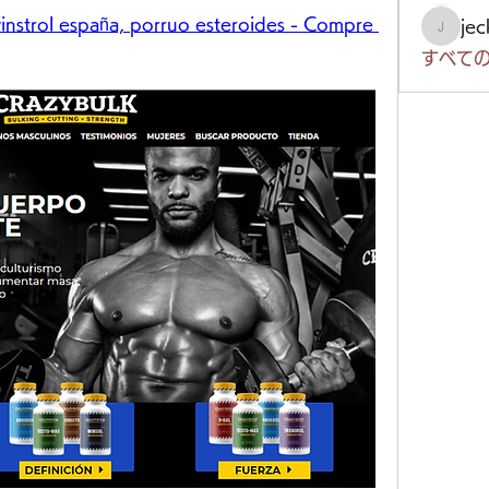
nstrol españa, porruo esteroides - Compre 
je
jeckad
すべての