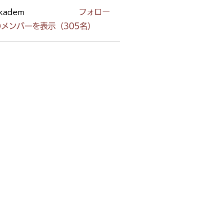
ckadem
フォロー
em
メンバーを表示（305名）