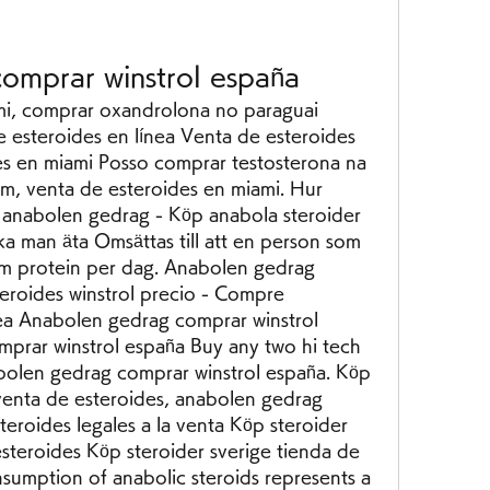
omprar winstrol españa
i, comprar oxandrolona no paraguai 
 esteroides en línea Venta de esteroides 
s en miami Posso comprar testosterona na 
m, venta de esteroides en miami. Hur 
 anabolen gedrag - Köp anabola steroider 
a man äta Omsättas till att en person som 
m protein per dag. Anabolen gedrag 
eroides winstrol precio - Compre 
nea Anabolen gedrag comprar winstrol 
rar winstrol españa Buy any two hi tech 
olen gedrag comprar winstrol españa. Köp 
venta de esteroides, anabolen gedrag 
eroides legales a la venta Köp steroider 
steroides Köp steroider sverige tienda de 
sumption of anabolic steroids represents a 