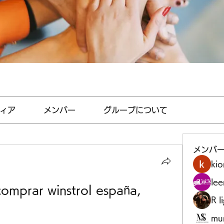
ィア
メンバー
グループについて
メンバ
kio
le
mprar winstrol españa, 
R l
mu