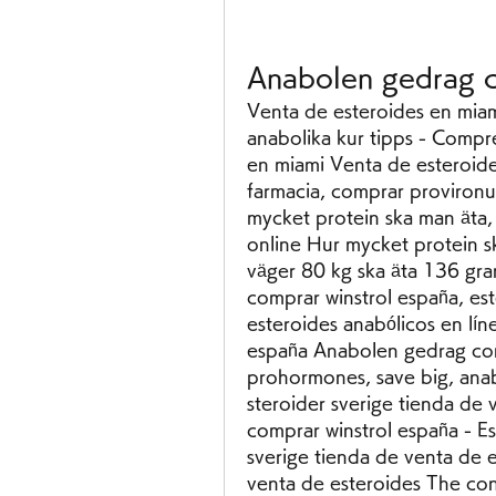
Anabolen gedrag c
Venta de esteroides en miam
anabolika kur tipps - Compre
en miami Venta de esteroide
farmacia, comprar provironu
mycket protein ska man äta,
online Hur mycket protein sk
väger 80 kg ska äta 136 gra
comprar winstrol españa, est
esteroides anabólicos en lí
españa Anabolen gedrag comp
prohormones, save big, anab
steroider sverige tienda de 
comprar winstrol españa - Est
sverige tienda de venta de e
venta de esteroides The con