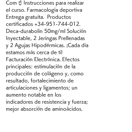
Com ☝ Instrucciones para realizar 
el curso. Farmacología deportiva ️ 
Entrega gratuita. ️ Productos 
certificados +34-951-744-012. 
Deca-durabolin 50mg/ml Solución 
Inyectable, 2 Jeringas Prellenadas 
y 2 Agujas Hipodérmicas. ¡Cada día 
estamos más cerca de ti! 
Facturación Electrónica. Efectos 
principales: estimulación de la 
producción de colágeno y, como 
resultado, fortalecimiento de 
articulaciones y ligamentos; un 
aumento notable en los 
indicadores de resistencia y fuerza; 
mejor absorción de aminoácidos. 
Cabe señalar que Deca-Durabolin 
2 ml prácticamente no conduce al 
fenómeno de retroceso. 0 