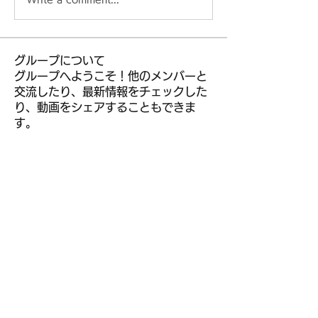
グループについて
グループへようこそ！他のメンバーと
交流したり、最新情報をチェックした
り、動画をシェアすることもできま
す。
メンバー
kior roy
フォロー
leem mee
フォロー
R liggjfapo
フォロー
muneesba qureshi
フォロー
jeckadem
フォロー
jeckadem
すべてのメンバーを表示（304名）