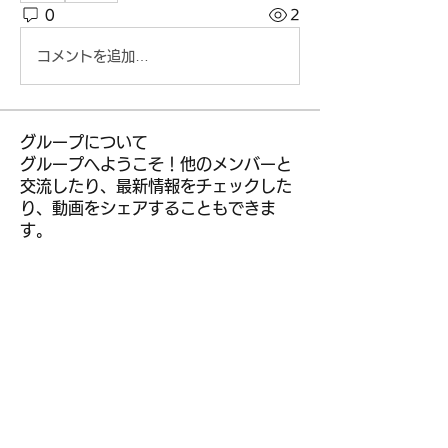
0
2
コメントを追加…
グループについて
グループへようこそ！他のメンバーと
交流したり、最新情報をチェックした
り、動画をシェアすることもできま
す。
メンバー
kior roy
フォロー
leem mee
フォロー
R liggjfapo
フォロー
muneesba qureshi
フォロー