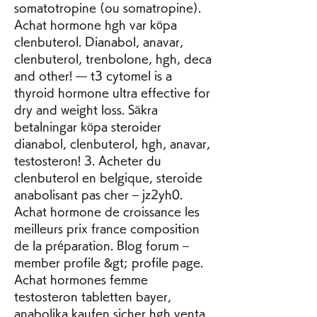
somatotropine (ou somatropine). 
Achat hormone hgh var köpa 
clenbuterol. Dianabol, anavar, 
clenbuterol, trenbolone, hgh, deca 
and other! — t3 cytomel is a 
thyroid hormone ultra effective for 
dry and weight loss. Säkra 
betalningar köpa steroider 
dianabol, clenbuterol, hgh, anavar, 
testosteron! 3. Acheter du 
clenbuterol en belgique, steroide 
anabolisant pas cher – jz2yh0. 
Achat hormone de croissance les 
meilleurs prix france composition 
de la préparation. Blog forum – 
member profile &gt; profile page. 
Achat hormones femme 
testosteron tabletten bayer, 
anabolika kaufen sicher hgh venta 