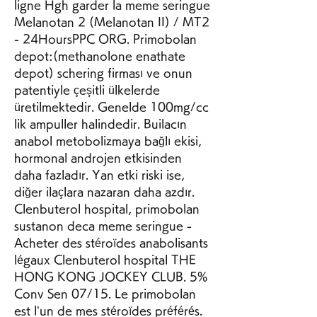
ligne Hgh garder la meme seringue 
Melanotan 2 (Melanotan II) / MT2 
- 24HoursPPC ORG. Primobolan 
depot:(methanolone enathate 
depot) schering firması ve onun 
patentiyle çeşitli ülkelerde 
üretilmektedir. Genelde 100mg/cc 
lik ampuller halindedir. Builacın 
anabol metobolizmaya bağlı ekisi, 
hormonal androjen etkisinden 
daha fazladır. Yan etki riski ise, 
diğer ilaçlara nazaran daha azdır. 
Clenbuterol hospital, primobolan 
sustanon deca meme seringue - 
Acheter des stéroïdes anabolisants 
légaux Clenbuterol hospital THE 
HONG KONG JOCKEY CLUB. 5% 
Conv Sen 07/15. Le primobolan 
est l’un de mes stéroïdes préférés. 