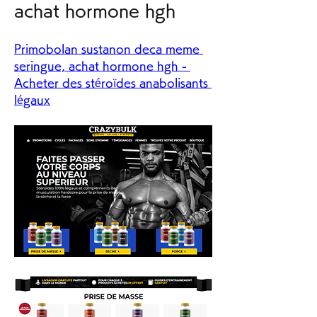
achat hormone hgh
Primobolan sustanon deca meme 
seringue, achat hormone hgh - 
Acheter des stéroïdes anabolisants 
légaux