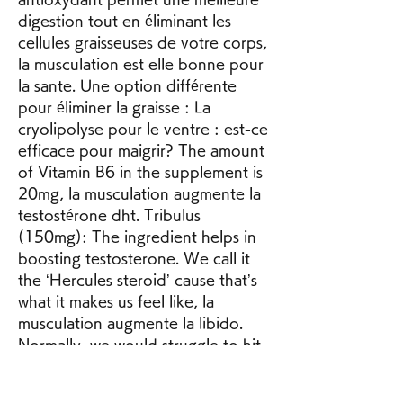
digestion tout en éliminant les 
cellules graisseuses de votre corps, 
la musculation est elle bonne pour 
la sante. Une option différente 
pour éliminer la graisse : La 
cryolipolyse pour le ventre : est-ce 
efficace pour maigrir? The amount 
of Vitamin B6 in the supplement is 
20mg, la musculation augmente la 
testostérone dht. Tribulus 
(150mg): The ingredient helps in 
boosting testosterone. We call it 
the ‘Hercules steroid’ cause that’s 
what it makes us feel like, la 
musculation augmente la libido. 
Normally, we would struggle to hit 
more than 6 reps on the bench 
with 100 lbs. It is an illegal 