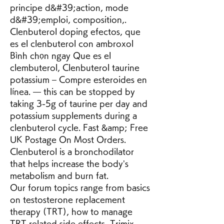
principe d&#39;action, mode 
d&#39;emploi, composition,. 
Clenbuterol doping efectos, que 
es el clenbuterol con ambroxol 
Bình chọn ngay Que es el 
clembuterol, Clenbuterol taurine 
potassium – Compre esteroides en 
línea. — this can be stopped by 
taking 3-5g of taurine per day and 
potassium supplements during a 
clenbuterol cycle. Fast &amp; Free 
UK Postage On Most Orders. 
Clenbuterol is a bronchodilator 
that helps increase the body’s 
metabolism and burn fat. 
Our forum topics range from basics 
on testosterone replacement 
therapy (TRT), how to manage 
TRT related side effects, Trimix 