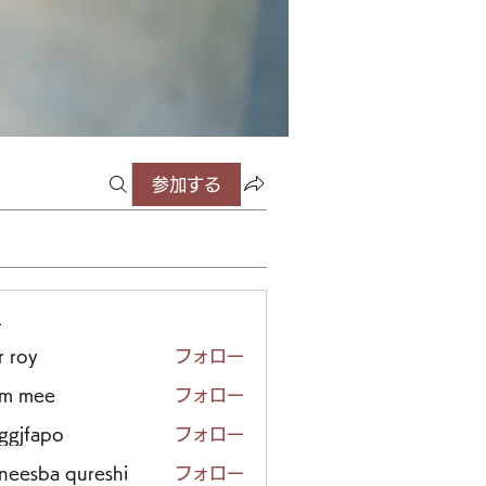
参加する
ー
r roy
フォロー
em mee
フォロー
iggjfapo
フォロー
neesba qureshi
フォロー