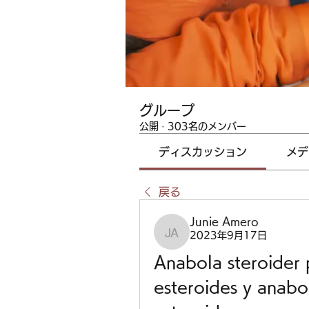
グループ
公開
·
303名のメンバー
ディスカッション
メデ
戻る
Junie Amero
2023年9月17日
Junie Amero
Anabola steroider
esteroides y anabol