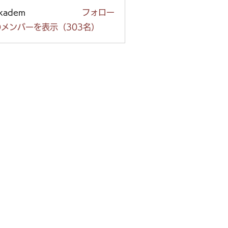
ckadem
フォロー
em
メンバーを表示（303名）