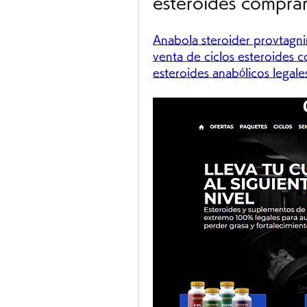
esteroides comprar
Anabola steroider provtagni
venta de ciclos esteroides c
esteroides anabólicos legale