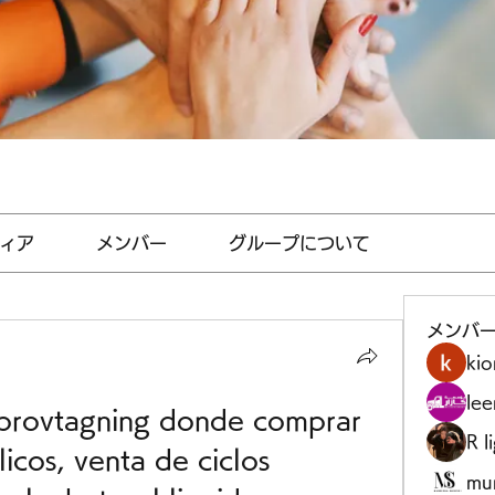
ィア
メンバー
グループについて
メンバ
kio
le
 provtagning donde comprar 
R l
icos, venta de ciclos 
mu