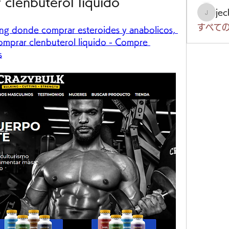
 clenbuterol liquido
je
jeckad
すべての
ng donde comprar esteroides y anabolicos, 
omprar clenbuterol liquido - Compre 
s