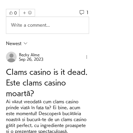
1
0
Write a comment...
Newest
Becky Alme
Sep 26, 2023
Clams casino is it dead. 
Este clams casino 
moartă?
Ai văzut vreodată cum clams casino 
prinde viață în fața ta? Ei bine, acum 
este momentul! Descoperă bucătăria 
noastră și bucură-te de un clams casino 
gătit perfect, cu ingrediente proaspete 
și o prezentare spectaculoasă.