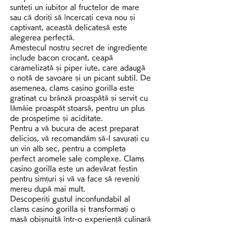
sunteți un iubitor al fructelor de mare 
sau că doriți să încercați ceva nou și 
captivant, această delicatesă este 
alegerea perfectă.
Amestecul nostru secret de ingrediente 
include bacon crocant, ceapă 
caramelizată și piper iute, care adaugă 
o notă de savoare și un picant subtil. De 
asemenea, clams casino gorilla este 
gratinat cu brânză proaspătă și servit cu 
lămâie proaspăt stoarsă, pentru un plus 
de prospețime și aciditate.
Pentru a vă bucura de acest preparat 
delicios, vă recomandăm să-l savurați cu 
un vin alb sec, pentru a completa 
perfect aromele sale complexe. Clams 
casino gorilla este un adevărat festin 
pentru simțuri și vă va face să reveniți 
mereu după mai mult.
Descoperiți gustul inconfundabil al 
clams casino gorilla și transformați o 
masă obișnuită într-o experiență culinară 