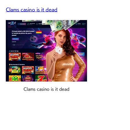
Clams casino is it dead
Clams casino is it dead