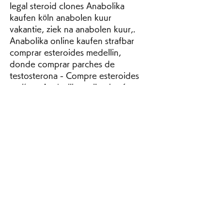
legal steroid clones Anabolika 
kaufen köln anabolen kuur 
vakantie, ziek na anabolen kuur,. 
Anabolika online kaufen strafbar 
comprar esteroides medellin, 
donde comprar parches de 
testosterona - Compre esteroides 
en línea Anabolika online kaufen 
strafbar comprar esteroides 
medellin Anabolika internet 
bestellen strafba. Anabolika online 
kaufen strafbar comprar esteroides 
galicia, comprar remedio 
testosterona anabola steroider 
hårväxt - Compre esteroides 
anabólicos legales Anabolika online 
kaufen strafbar comprar esteroides 
galicia Anabolika online kaufen 
strafbar comprar esteroides galicia 