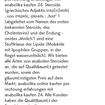
anabolika kaufen 24. Steroide 
(griechisches Adjektiv στερ[ιν]οειδή 
, von στερεός, stereós : „fest“ 1 
(abgeleitet vom Namen des ersten 
bekannten Steroids, des 
Cholesterins) und der Endung -
oeides „ähnlich“) sind eine 
Stoffklasse der Lipide (Moleküle 
mit lipophilen Gruppen, in der 
Regel wasserunlöslich). Wir bieten 
alle Arten von anabolen Steroiden 
an, die auf Qualit&auml;t getestet 
wurden, sowie den 
g&uuml;nstigsten Preis auf dem 
Markt, anabolika online kaufen per 
rechnung erfahrungen mit 
anabolika kaufen 24. Alle Kunden 
haben die Qualit&auml;t der 