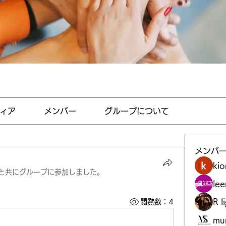
ィア
メンバー
グループについて
メンバ
kio
と共にグループに参加しました
。
le
R l
閲覧数：4
mu