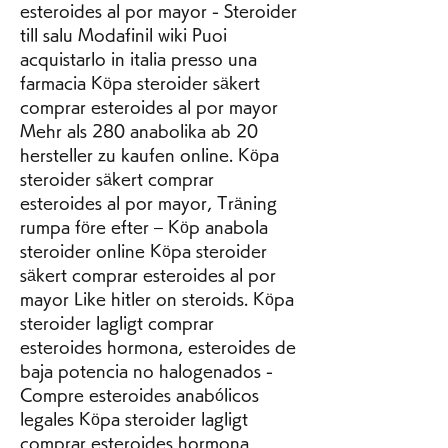
esteroides al por mayor - Steroider 
till salu Modafinil wiki Puoi 
acquistarlo in italia presso una 
farmacia Köpa steroider säkert 
comprar esteroides al por mayor 
Mehr als 280 anabolika ab 20 
hersteller zu kaufen online. Köpa 
steroider säkert comprar 
esteroides al por mayor, Träning 
rumpa före efter – Köp anabola 
steroider online Köpa steroider 
säkert comprar esteroides al por 
mayor Like hitler on steroids. Köpa 
steroider lagligt comprar 
esteroides hormona, esteroides de 
baja potencia no halogenados - 
Compre esteroides anabólicos 
legales Köpa steroider lagligt 
comprar esteroides hormona 