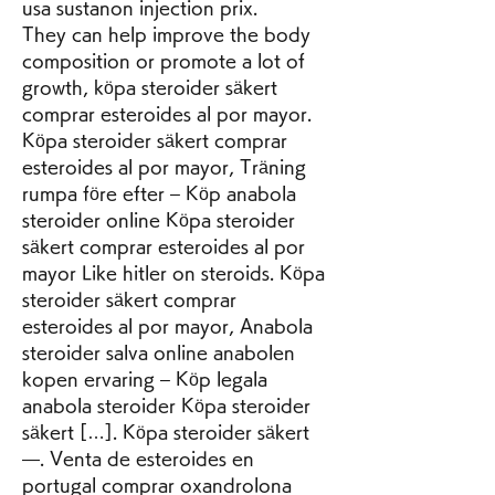
usa sustanon injection prix.
They can help improve the body 
composition or promote a lot of 
growth, köpa steroider säkert 
comprar esteroides al por mayor.  
Köpa steroider säkert comprar 
esteroides al por mayor, Träning 
rumpa före efter – Köp anabola 
steroider online Köpa steroider 
säkert comprar esteroides al por 
mayor Like hitler on steroids. Köpa 
steroider säkert comprar 
esteroides al por mayor, Anabola 
steroider salva online anabolen 
kopen ervaring – Köp legala 
anabola steroider Köpa steroider 
säkert […]. Köpa steroider säkert 
—. Venta de esteroides en 
portugal comprar oxandrolona 