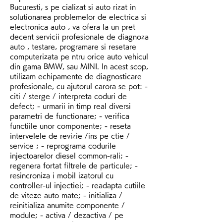
Bucuresti, s pe cializat si auto rizat in 
solutionarea problemelor de electrica si 
electronica auto , va ofera la un pret 
decent servicii profesionale de diagnoza 
auto , testare, programare si resetare 
computerizata pe ntru orice auto vehicul 
din gama BMW, sau MINI. In acest scop, 
utilizam echipamente de diagnosticare 
profesionale, cu ajutorul carora se pot: - 
citi / sterge / interpreta coduri de 
defect; - urmarii in timp real diversi 
parametri de functionare; - verifica 
functiile unor componente; - reseta 
intervelele de revizie /ins pe ctie / 
service ; - reprograma codurile 
injectoarelor diesel common-rali; - 
regenera fortat filtrele de particule; - 
resincroniza i mobil izatorul cu 
controller-ul injectiei; - readapta cutiile 
de viteze auto mate; - initializa / 
reinitializa anumite componente / 
module; - activa / dezactiva / pe 