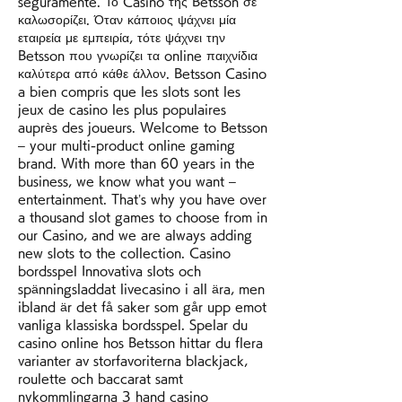
seguramente. Το Casino της Betsson σε 
καλωσορίζει. Όταν κάποιος ψάχνει μία 
εταιρεία με εμπειρία, τότε ψάχνει την 
Betsson που γνωρίζει τα online παιχνίδια 
καλύτερα από κάθε άλλον. Betsson Casino 
a bien compris que les slots sont les 
jeux de casino les plus populaires 
auprès des joueurs. Welcome to Betsson 
– your multi-product online gaming 
brand. With more than 60 years in the 
business, we know what you want – 
entertainment. That’s why you have over 
a thousand slot games to choose from in 
our Casino, and we are always adding 
new slots to the collection. Casino 
bordsspel Innovativa slots och 
spänningsladdat livecasino i all ära, men 
ibland är det få saker som går upp emot 
vanliga klassiska bordsspel. Spelar du 
casino online hos Betsson hittar du flera 
varianter av storfavoriterna blackjack, 
roulette och baccarat samt 
nykommlingarna 3 hand casino 