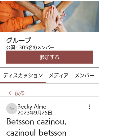
グループ
公開
·
305名のメンバー
参加する
ディスカッション
メディア
メンバー
戻る
Becky Alme
Becky Alme
2023年9月25日
Betsson cazinou, 
cazinoul betsson