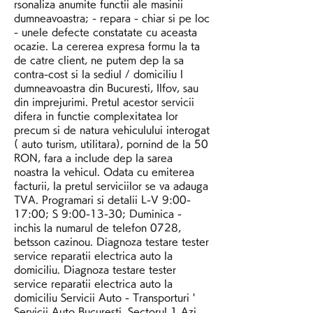
rsonaliza anumite functii ale masinii 
dumneavoastra; - repara - chiar si pe loc 
- unele defecte constatate cu aceasta 
ocazie. La cererea expresa formu la ta 
de catre client, ne putem dep la sa 
contra-cost si la sediul / domiciliu l 
dumneavoastra din Bucuresti, Ilfov, sau 
din imprejurimi. Pretul acestor servicii 
difera in functie complexitatea lor 
precum si de natura vehiculului interogat 
( auto turism, utilitara), pornind de la 50 
RON, fara a include dep la sarea 
noastra la vehicul. Odata cu emiterea 
facturii, la pretul serviciilor se va adauga 
TVA. Programari si detalii L-V 9:00-
17:00; S 9:00-13-30; Duminica - 
inchis la numarul de telefon 0728, 
betsson cazinou. Diagnoza testare tester 
service reparatii electrica auto la 
domiciliu. Diagnoza testare tester 
service reparatii electrica auto la 
domiciliu Servicii Auto - Transporturi ' 
Servicii Auto Bucuresti, Sectorul 1 Azi 