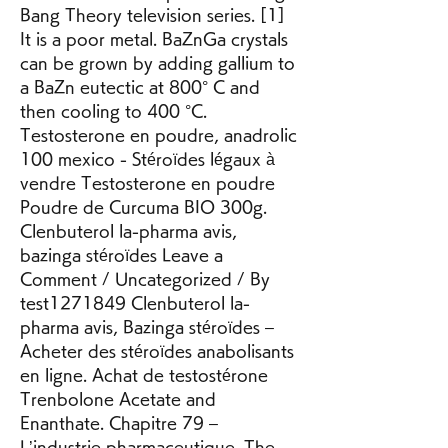
Bang Theory television series. [1] 
It is a poor metal. BaZnGa crystals 
can be grown by adding gallium to 
a BaZn eutectic at 800° C and 
then cooling to 400 °C. 
Testosterone en poudre, anadrolic 
100 mexico - Stéroïdes légaux à 
vendre Testosterone en poudre 
Poudre de Curcuma BIO 300g. 
Clenbuterol la-pharma avis, 
bazinga stéroïdes Leave a 
Comment / Uncategorized / By 
test1271849 Clenbuterol la-
pharma avis, Bazinga stéroïdes – 
Acheter des stéroïdes anabolisants 
en ligne. Achat de testostérone 
Trenbolone Acetate and 
Enanthate. Chapitre 79 – 
L’industrie pharmaceutique. The 