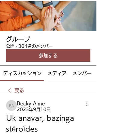
グループ
公開
·
304名のメンバー
参加する
ディスカッション
メディア
メンバー
戻る
Becky Alme
Becky Alme
2023年9月10日
Uk anavar, bazinga 
stéroïdes