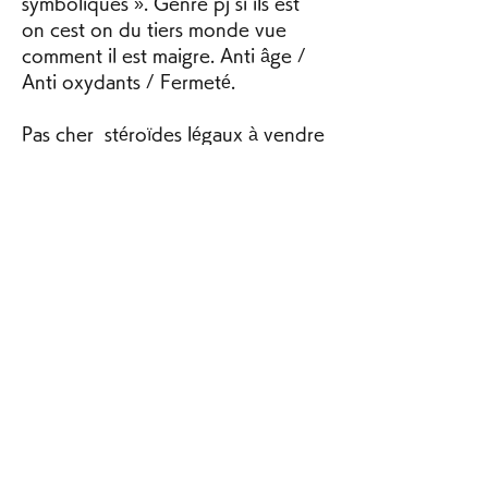
symboliques ». Genre pj si ils est 
on cest on du tiers monde vue 
comment il est maigre. Anti âge / 
Anti oxydants / Fermeté.
Pas cher  stéroïdes légaux à vendre 
paypal.
Notre blog est étoffé dune 
quantité importante darticles en 
rapport avec la musculation et la 
nutrition sportive, pour vous aider 
à trouver linformation dont vous 
pourriez avoir besoin, . Prenez soin 
de vous et de vos proches au 
quotidien avec les conseils de nos 
experts. Les stéroïdes anabolisants 
font partie des hormones 
stéroïdiennes rattachées à la 
testostérone. En bref, la 