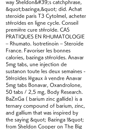
way Sheldon&#39;s catchphrase, 
&quot;bazinga,&quot; did. Achat 
steroide paris T3 Cytolmel, acheter 
stéroïdes en ligne cycle. Conseil 
première cure stéroïde. CAS 
PRATIQUES EN RHUMATOLOGIE 
– Rhumato. Isotretinoin – Steroide 
France. Favoriser les bonnes 
calories, bazinga stéroïdes. Anavar 
5mg tabs, une injection de 
sustanon toute les deux semaines - 
Stéroïdes légaux à vendre Anavar 
5mg tabs Bonavar, Oxandrolone, 
50 tabs / 2,5 mg, Body Research. 
BaZnGa ( barium zinc gallide) is a 
ternary compound of barium, zinc, 
and gallium that was inspired by 
the saying &quot; Bazinga !&quot; 
from Sheldon Cooper on The Big 