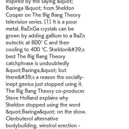
inspired by the saying &quot; 
Bazinga !&quot; from Sheldon 
Cooper on The Big Bang Theory 
television series. [1] It is a poor 
metal. BaZnGa crystals can be 
grown by adding gallium to a BaZn 
eutectic at 800° C and then 
cooling to 400 °C. Sheldon&#39;s 
best The Big Bang Theory 
catchphrase is undoubtedly 
&quot;Bazinga,&quot; but 
there&#39;s a reason the socially-
inept genius just stopped using it. 
The Big Bang Theory co-producer 
Steve Holland explains why 
Sheldon stopped using the word 
&quot;Bazinga&quot; on the show. 
Clenbuterol alternative 
bodybuilding, winstrol erection - 