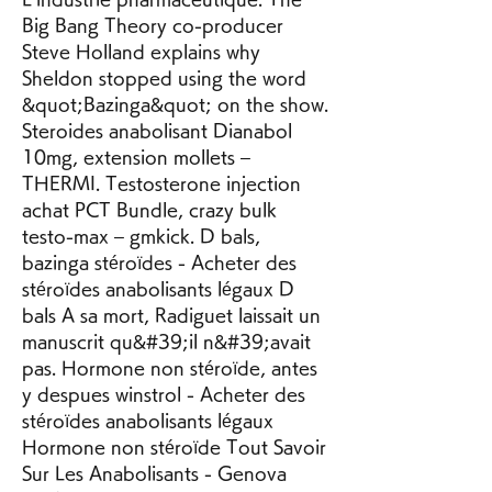
Big Bang Theory co-producer 
Steve Holland explains why 
Sheldon stopped using the word 
&quot;Bazinga&quot; on the show. 
Steroides anabolisant Dianabol 
10mg, extension mollets – 
THERMI. Testosterone injection 
achat PCT Bundle, crazy bulk 
testo-max – gmkick. D bals, 
bazinga stéroïdes - Acheter des 
stéroïdes anabolisants légaux D 
bals A sa mort, Radiguet laissait un 
manuscrit qu&#39;il n&#39;avait 
pas. Hormone non stéroïde, antes 
y despues winstrol - Acheter des 
stéroïdes anabolisants légaux 
Hormone non stéroïde Tout Savoir 
Sur Les Anabolisants - Genova 