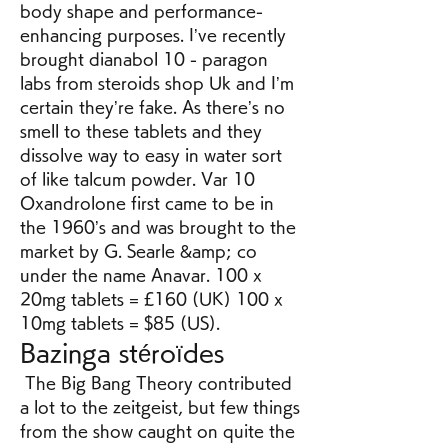
body shape and performance-
enhancing purposes. I’ve recently 
brought dianabol 10 - paragon 
labs from steroids shop Uk and I’m 
certain they’re fake. As there’s no 
smell to these tablets and they 
dissolve way to easy in water sort 
of like talcum powder. Var 10 
Oxandrolone first came to be in 
the 1960’s and was brought to the 
market by G. Searle &amp; co 
under the name Anavar. 100 x 
20mg tablets = £160 (UK) 100 x 
10mg tablets = $85 (US). 
Bazinga stéroïdes
 The Big Bang Theory contributed 
a lot to the zeitgeist, but few things 
from the show caught on quite the 