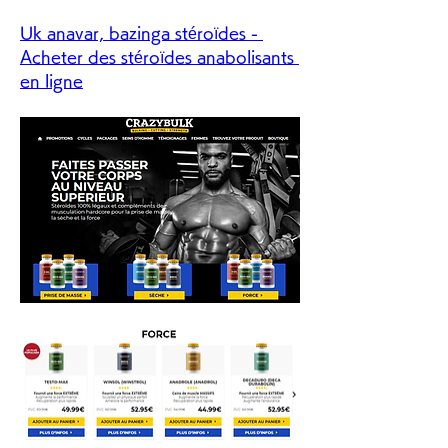
Uk anavar, bazinga stéroïdes - 
Acheter des stéroïdes anabolisants 
en ligne