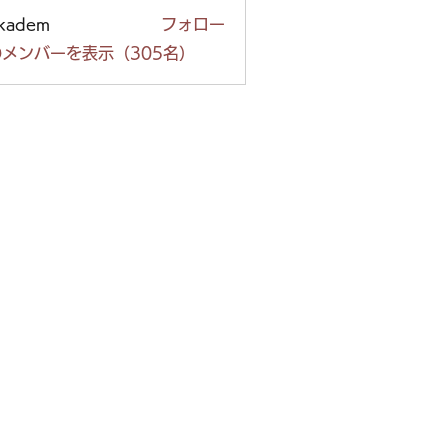
ckadem
フォロー
em
メンバーを表示（305名）