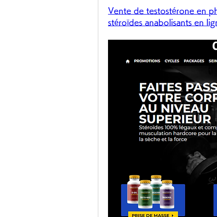
Vente de testostérone en ph
stéroïdes anabolisants en li