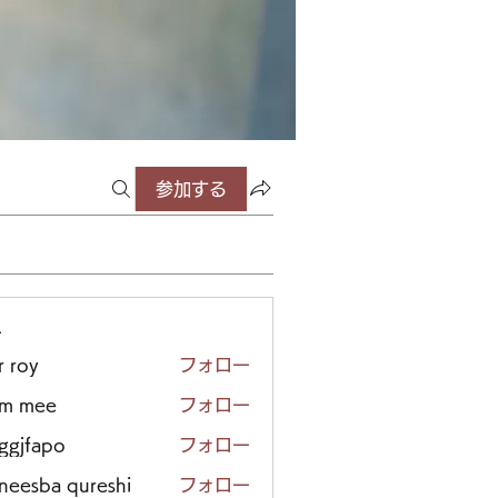
参加する
ー
r roy
フォロー
em mee
フォロー
iggjfapo
フォロー
neesba qureshi
フォロー