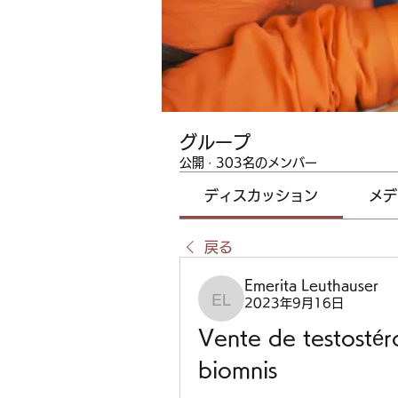
グループ
公開
·
303名のメンバー
ディスカッション
メデ
戻る
Emerita Leuthauser
2023年9月16日
Emerita Leuthauser
Vente de testostér
biomnis