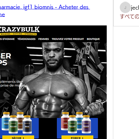
armacie, igf1 biomnis - Acheter des 
je
jeckad
gne
すべての