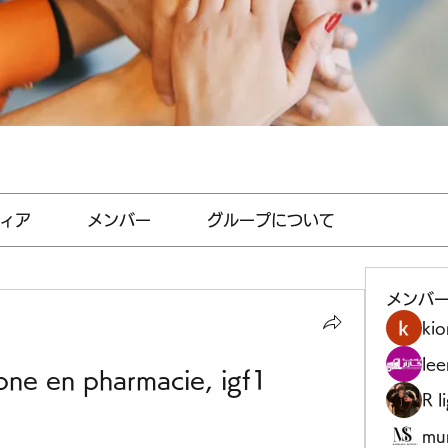
ィア
メンバー
グループについて
メンバ
kio
le
one en pharmacie, igf1 
R l
mu