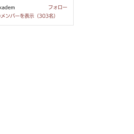
ckadem
フォロー
em
メンバーを表示（303名）