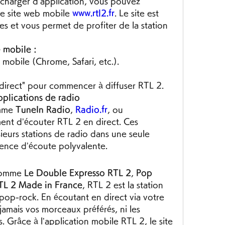
écharger d’application, vous pouvez 
le site web mobile 
www.rtl2.fr
. Le site est 
s et vous permet de profiter de la station 
 mobile :
mobile (Chrome, Safari, etc.).
 direct" pour commencer à diffuser RTL 2.
pplications de radio
mme 
TuneIn Radio
, 
Radio.fr
, ou 
ent d’écouter RTL 2 en direct. Ces 
eurs stations de radio dans une seule 
ience d’écoute polyvalente.
comme 
Le Double Expresso RTL 2
, 
Pop 
TL 2 Made in France
, RTL 2 est la station 
pop-rock. En écoutant en direct via votre 
mais vos morceaux préférés, ni les 
. Grâce à l’application mobile RTL 2, le site 