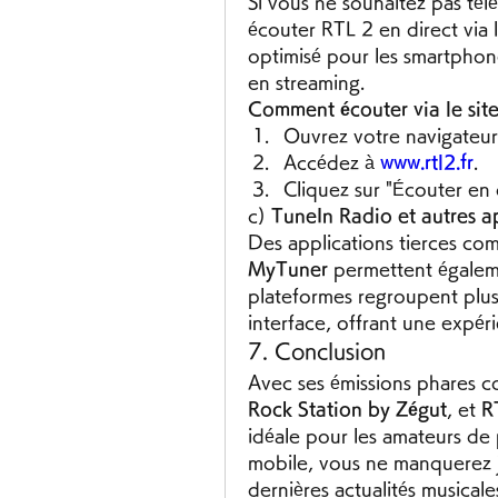
Si vous ne souhaitez pas tél
écouter RTL 2 en direct via 
optimisé pour les smartphone
en streaming.
Comment écouter via le site
Ouvrez votre navigateur 
Accédez à 
www.rtl2.fr
.
Cliquez sur "Écouter en
c) 
TuneIn Radio et autres a
Des applications tierces co
MyTuner
 permettent égalem
plateformes regroupent plusi
interface, offrant une expér
7. Conclusion
Avec ses émissions phares 
Rock Station by Zégut
, et 
R
idéale pour les amateurs de 
mobile, vous ne manquerez ja
dernières actualités musicales