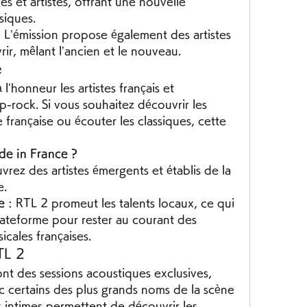
es et artistes, offrant une nouvelle 
siques.
: L’émission propose également des artistes 
r, mêlant l’ancien et le nouveau.
e
 l’honneur les artistes français et 
ock. Si vous souhaitez découvrir les 
française ou écouter les classiques, cette 
de in France ?
vrez des artistes émergents et établis de la 
e.
e
 : RTL 2 promeut les talents locaux, ce qui 
lateforme pour rester au courant des 
cales françaises.
TL 2
ont des sessions acoustiques exclusives, 
ec certains des plus grands noms de la scène 
intimes permettent de découvrir les 