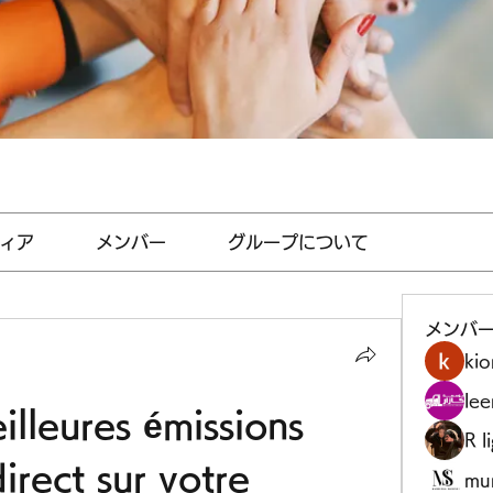
ィア
メンバー
グループについて
メンバ
kio
le
illeures émissions 
R l
irect sur votre 
mu