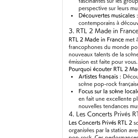
fascinantes sur les group
perspective sur leurs mu
Découvertes musicales
 
contemporains à découvri
3. RTL 2 Made in Franc
RTL 2 Made in France
 met à
francophones du monde pop-r
nouveaux talents de la scène 
émission est faite pour vous.
Pourquoi écouter RTL 2 Ma
Artistes français
 : Décou
scène pop-rock français
Focus sur la scène local
en fait une excellente p
nouvelles tendances musi
4. Les Concerts Privés R
Les Concerts Privés RTL 2
 s
organisées par la station av
pop-rock. Ces performances 