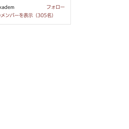
ckadem
フォロー
em
メンバーを表示（305名）