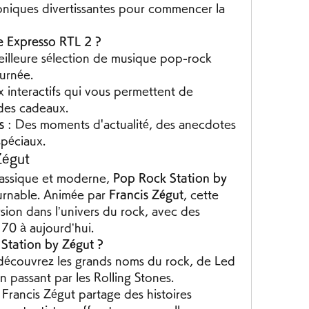
roniques divertissantes pour commencer la 
 Expresso RTL 2 ?
eilleure sélection de musique pop-rock 
urnée.
x interactifs qui vous permettent de 
 des cadeaux.
s
 : Des moments d'actualité, des anecdotes 
spéciaux.
Zégut
lassique et moderne, 
Pop Rock Station by 
ournable. Animée par 
Francis Zégut
, cette 
ion dans l’univers du rock, avec des 
70 à aujourd’hui.
Station by Zégut ?
découvrez les grands noms du rock, de Led 
n passant par les Rolling Stones.
: Francis Zégut partage des histoires 