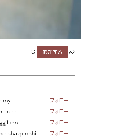
参加する
ー
r roy
フォロー
em mee
フォロー
iggjfapo
フォロー
neesba qureshi
フォロー