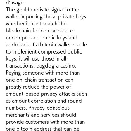
d’usage
The goal here is to signal to the 
wallet importing these private keys 
whether it must search the 
blockchain for compressed or 
uncompressed public keys and 
addresses. If a bitcoin wallet is able 
to implement compressed public 
keys, it will use those in all 
transactions, bagdogra casino. 
Paying someone with more than 
one on-chain transaction can 
greatly reduce the power of 
amount-based privacy attacks such 
as amount correlation and round 
numbers. Privacy-conscious 
merchants and services should 
provide customers with more than 
one bitcoin address that can be 