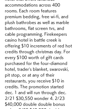
accommodations across 400 
rooms. Each room features 
premium bedding, free wi-fi, and 
plush bathrobes as well as marble 
bathrooms, flat screen tvs, and 
cable programming. Firekeepers 
casino hotel in battle creek is 
offering $10 increments of red hot 
credits through christmas day. For 
every $100 worth of gift cards 
purchased for the four-diamond 
hotel, trader’s blanket, swarovski, 
pit stop, or at any of their 
restaurants, you receive $10 in 
credits. The promotion started 
dec. 1 and will run through dec. 
2/21 $30,550 wonder 4. 2/23 
$40,000 double double bonus 