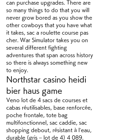
can purchase upgrades. There are 
so many things to do that you will 
never grow bored as you show the 
other cowboys that you have what 
it takes, sac a roulette course pas 
cher. War Simulator takes you on 
several different fighting 
adventures that span across history 
so there is always something new 
to enjoy.
Northstar casino heidi 
bier haus game
Veno lot de 4 sacs de courses et 
cabas réutilisables, base renforcée, 
poche frontale, tote bag 
multifonctionnel, sac caddie, sac 
shopping debout, résistant à l’eau, 
durable (gris – lot de 4) 4 089. 