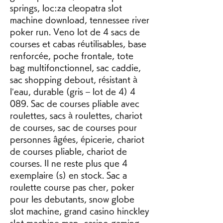
springs, loc:za cleopatra slot 
machine download, tennessee river 
poker run. Veno lot de 4 sacs de 
courses et cabas réutilisables, base 
renforcée, poche frontale, tote 
bag multifonctionnel, sac caddie, 
sac shopping debout, résistant à 
l’eau, durable (gris – lot de 4) 4 
089. Sac de courses pliable avec 
roulettes, sacs à roulettes, chariot 
de courses, sac de courses pour 
personnes âgées, épicerie, chariot 
de courses pliable, chariot de 
courses. Il ne reste plus que 4 
exemplaire (s) en stock. Sac a 
roulette course pas cher, poker 
pour les debutants, snow globe 
slot machine, grand casino hinckley 
slot machine map, casino gaming 