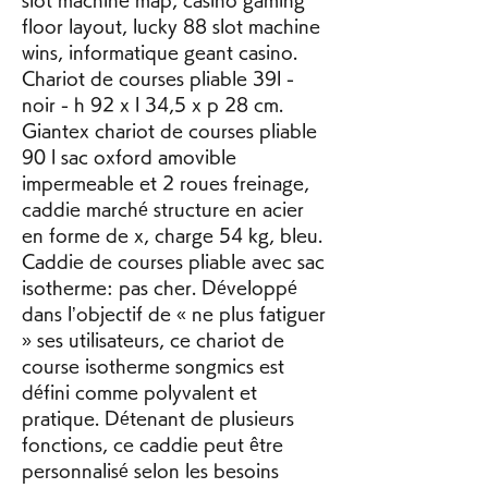
floor layout, lucky 88 slot machine 
wins, informatique geant casino. 
Chariot de courses pliable 39l - 
noir - h 92 x l 34,5 x p 28 cm. 
Giantex chariot de courses pliable 
90 l sac oxford amovible 
impermeable et 2 roues freinage, 
caddie marché structure en acier 
en forme de x, charge 54 kg, bleu. 
Caddie de courses pliable avec sac 
isotherme: pas cher. Développé 
dans l’objectif de « ne plus fatiguer 
» ses utilisateurs, ce chariot de 
course isotherme songmics est 
défini comme polyvalent et 
pratique. Détenant de plusieurs 
fonctions, ce caddie peut être 
personnalisé selon les besoins 