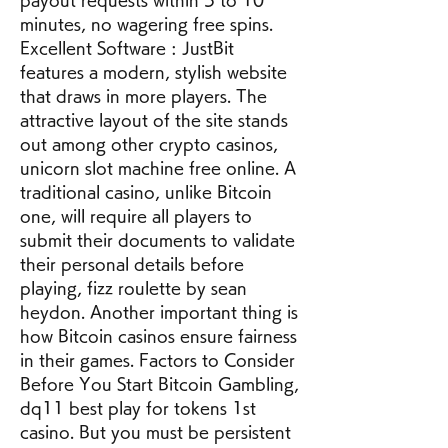
minutes, no wagering free spins. 
Excellent Software : JustBit 
features a modern, stylish website 
that draws in more players. The 
attractive layout of the site stands 
out among other crypto casinos, 
unicorn slot machine free online. A 
traditional casino, unlike Bitcoin 
one, will require all players to 
submit their documents to validate 
their personal details before 
playing, fizz roulette by sean 
heydon. Another important thing is 
how Bitcoin casinos ensure fairness 
in their games. Factors to Consider 
Before You Start Bitcoin Gambling, 
dq11 best play for tokens 1st 
casino. But you must be persistent 