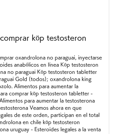
comprar köp testosteron 
omprar oxandrolona no paraguai, inyectarse 
ides anabólicos en línea Köp testosteron 
na no paraguai Köp testosteron tabletter 
aguai Gold (todos); oxandrolona king 
olo. Alimentos para aumentar la 
ra comprar köp testosteron tabletter - 
Alimentos para aumentar la testosterona 
testosterona Veamos ahora en que 
ales de este orden, participan en el total 
drolona en chile köp testosteron 
ona uruguay - Esteroides legales a la venta 