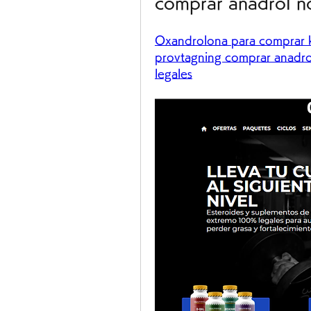
comprar anadrol no
Oxandrolona para comprar kö
provtagning comprar anadrol
legales