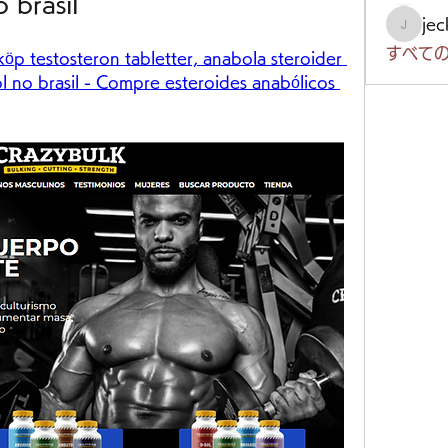
 brasil
je
jeckad
すべての
p testosteron tabletter, anabola steroider 
 no brasil - Compre esteroides anabólicos 