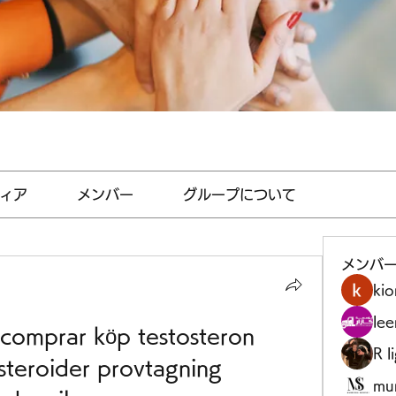
ィア
メンバー
グループについて
メンバ
kio
le
comprar köp testosteron 
R l
steroider provtagning 
mu