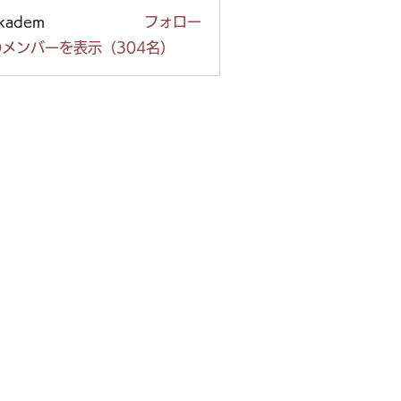
ckadem
フォロー
em
メンバーを表示（304名）