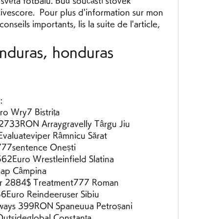
světa fotbalu. Buď součástí stovek 
ivescore.  Pour plus d'information sur mon 
nseils importants, lis la suite de l'article, 
nduras, honduras 
:
o Wry7 Bistrița 
2733RON Arraygravelly Târgu Jiu 
aluateviper Râmnicu Sărat 
777sentence Onești 
62Euro Wrestleinfield Slatina 
nap Câmpina 
er 2884$ Treatment777 Roman 
6Euro Reindeeruser Sibiu 
aways 399RON Spaneuua Petroșani 
utsideglobal Constanța 