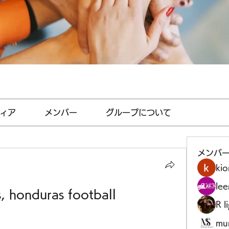
ィア
メンバー
グループについて
メンバ
kio
le
, honduras football
R l
mu