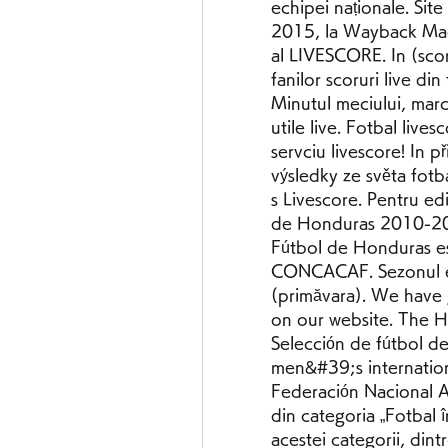
echipei naționale. Site
2015, la Wayback Machi
al LIVESCORE. In (scorur
fanilor scoruri live din
Minutul meciului, marcat
utile live. Fotbal live
servciu livescore! In př
výsledky ze světa fotb
s Livescore. Pentru edi
de Honduras 2010-2011
Fútbol de Honduras es
CONCACAF. Sezonul est
(primăvara). We have g
on our website. The Ho
Selección de fútbol d
men&#39;s internation
Federación Nacional A
din categoria „Fotbal 
acestei categorii, dintr