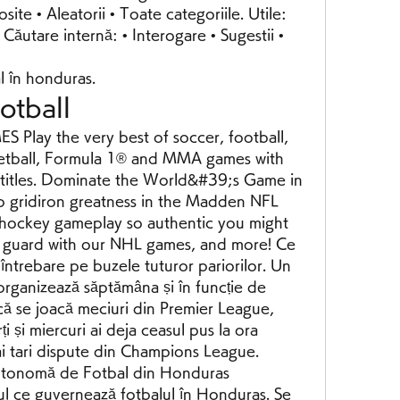
ite • Aleatorii • Toate categoriile. Utile: 
 Căutare internă: • Interogare • Sugestii • 
l în honduras.
otball
lay the very best of soccer, football, 
ketball, Formula 1® and MMA games with 
s titles. Dominate the World&#39;s Game in 
o gridiron greatness in the Madden NFL 
th hockey gameplay so authentic you might 
 guard with our NHL games, and more! Ce 
 întrebare pe buzele tuturor pariorilor. Un 
organizează săptămâna și în funcție de 
i că se joacă meciuri din Premier League, 
i și miercuri ai deja ceasul pus la ora 
i tari dispute din Champions League. 
utonomă de Fotbal din Honduras 
 ce guvernează fotbalul în Honduras. Se 