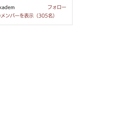
ckadem
フォロー
em
メンバーを表示（305名）