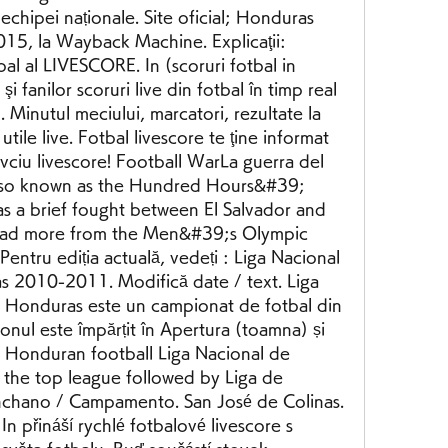
chipei naționale. Site oficial; Honduras 
015, la Wayback Machine. Explicaţii: 
bal al LIVESCORE. In (scoruri fotbal in 
şi fanilor scoruri live din fotbal în timp real 
. Minutul meciului, marcatori, rezultate la 
 utile live. Fotbal livescore te ţine informat 
vciu livescore! Football WarLa guerra del 
also known as the Hundred Hours&#39; 
a brief fought between El Salvador and 
ad more from the Men&#39;s Olympic 
entru ediția actuală, vedeți : Liga Nacional 
 2010-2011. Modifică date / text. Liga 
 Honduras este un campionat de fotbal din 
l este împărțit în Apertura (toamna) și 
n Honduran football Liga Nacional de 
 the top league followed by Liga de 
nchano / Campamento. San José de Colinas. 
n přináší rychlé fotbalové livescore s 