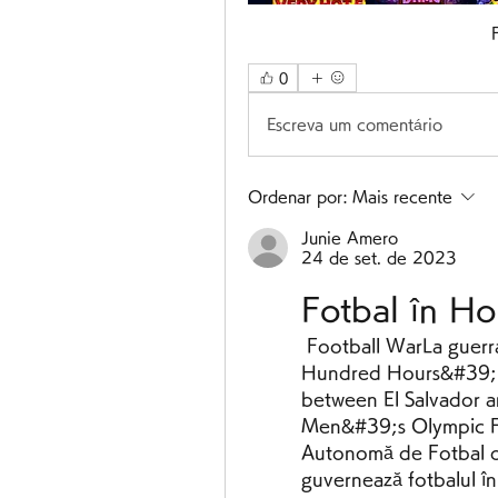
0
Escreva um comentário
Ordenar por:
Mais recente
Junie Amero
24 de set. de 2023
Fotbal în Ho
 Football WarLa guerra del fútbolSoccer War ), also known as the 
Hundred Hours&#39; W
between El Salvador 
Men&#39;s Olympic Fo
Autonomă de Fotbal d
guvernează fotbalul î