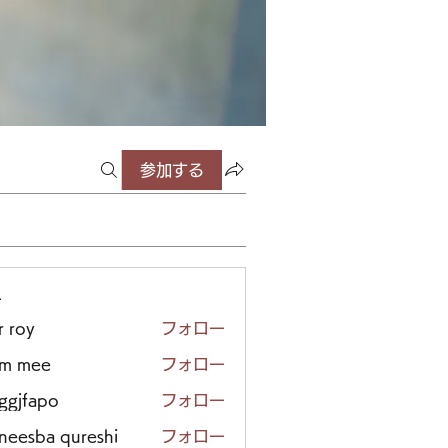
参加する
ー
r roy
フォロー
em mee
フォロー
iggjfapo
フォロー
neesba qureshi
フォロー