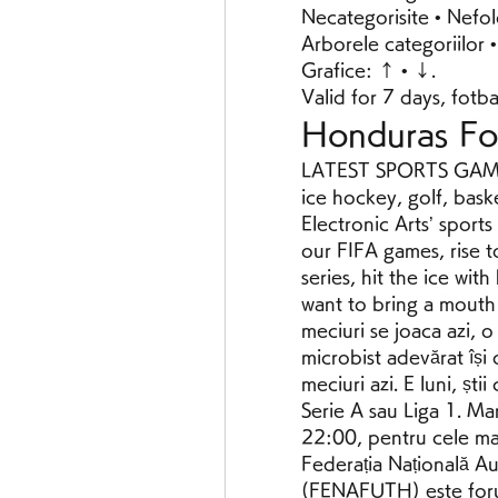
Necategorisite • Nefolos
Arborele categoriilor •
Grafice: ↑ • ↓. 
Valid for 7 days, fotba
Honduras Fo
LATEST SPORTS GAMES P
ice hockey, golf, bas
Electronic Arts’ sport
our FIFA games, rise t
series, hit the ice wi
want to bring a mouth
meciuri se joaca azi, o
microbist adevărat își 
meciuri azi. E luni, ști
Serie A sau Liga 1. Marț
22:00, pentru cele ma
Federația Națională A
(FENAFUTH) este forul