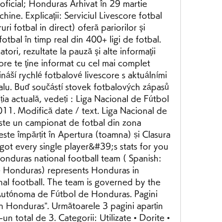
 oficial; Honduras Arhivat în 29 martie 
ne. Explicaţii: Serviciul Livescore fotbal 
i fotbal in direct) oferă pariorilor şi 
 fotbal în timp real din 400+ ligi de fotbal. 
ori, rezultate la pauză şi alte informaţii 
score te ţine informat cu cel mai complet 
ináší rychlé fotbalové livescore s aktuálními 
alu. Buď součástí stovek fotbalových zápasů 
ția actuală, vedeți : Liga Nacional de Fútbol 
. Modifică date / text. Liga Nacional de 
te un campionat de fotbal din zona 
e împărțit în Apertura (toamna) și Clasura 
ot every single player&#39;s stats for you 
nduras national football team ( Spanish: 
e Honduras) represents Honduras in 
al football. The team is governed by the 
utónoma de Fútbol de Honduras. Pagini 
în Honduras”. Următoarele 3 pagini aparțin 
-un total de 3. Categorii: Utilizate • Dorite • 