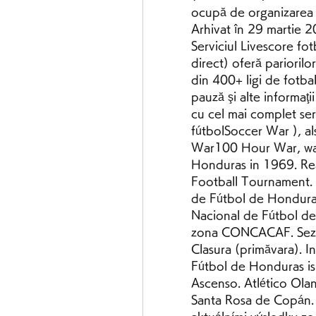
ocupă de organizarea e
Arhivat în 29 martie 2
Serviciul Livescore fot
direct) oferă pariorilor 
din 400+ ligi de fotbal
pauză şi alte informaţii
cu cel mai complet ser
fútbolSoccer War ), 
War100 Hour War, was 
Honduras in 1969. Re
Football Tournament. P
de Fútbol de Honduras
Nacional de Fútbol de
zona CONCACAF. Sezonu
Clasura (primăvara). I
Fútbol de Honduras is
Ascenso. Atlético Ola
Santa Rosa de Copán. I