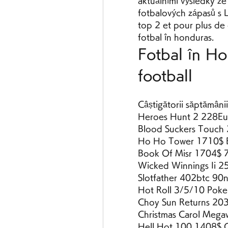
aktuálními výsledky ze 
fotbalových zápasů s L
top 2 et pour plus de co
fotbal în honduras.
Fotbal în Ho
football
Câștigătorii săptămânii
Heroes Hunt 2 228Eur
Blood Suckers Touch 
Ho Ho Tower 1710$ Ev
Book Of Misr 1704$ 
Wicked Winnings Ii 25
Slotfather 402btc 90
Hot Roll 3/5/10 Pok
Choy Sun Returns 203
Christmas Carol Meg
Hell Hot 100 1408$ O