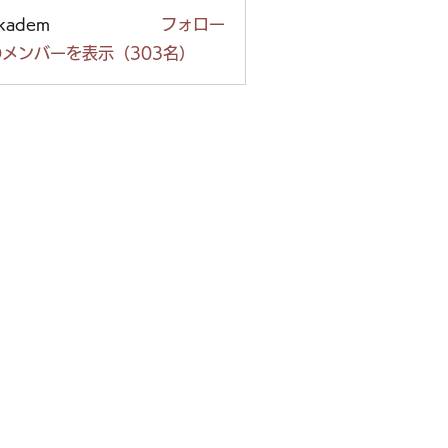
ckadem
フォロー
em
メンバーを表示（303名）