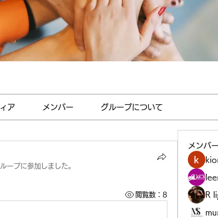
ィア
メンバー
グループについて
メンバ
kio
ループに参加しました。
le
R l
閲覧数：8
mu