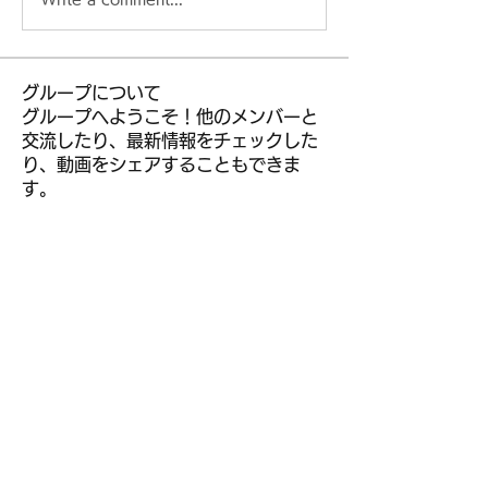
グループについて
グループへようこそ！他のメンバーと
交流したり、最新情報をチェックした
り、動画をシェアすることもできま
す。
メンバー
kior roy
フォロー
leem mee
フォロー
R liggjfapo
フォロー
muneesba qureshi
フォロー
jeckadem
フォロー
jeckadem
すべてのメンバーを表示（304名）