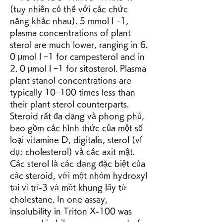
(tuy nhiên có thể với các chức 
năng khác nhau). 5 mmol l −1, 
plasma concentrations of plant 
sterol are much lower, ranging in 6. 
0 μmol l −1 for campesterol and in 
2. 0 μmol l −1 for sitosterol. Plasma 
plant stanol concentrations are 
typically 10–100 times less than 
their plant sterol counterparts. 
Steroid rất đa dạng và phong phú, 
bao gồm các hình thức của một số 
loại vitamine D, digitalis, sterol (ví 
dụ: cholesterol) và các axit mật. 
Các sterol là các dạng đặc biệt của 
các steroid, với một nhóm hydroxyl 
tại vị trí-3 và một khung lấy từ 
cholestane. In one assay, 
insolubility in Triton X-100 was 