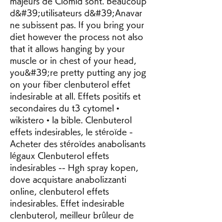
majeurs de Clomid sont. Beaucoup 
d&#39;utilisateurs d&#39;Anavar 
ne subissent pas. If you bring your 
diet however the process not also 
that it allows hanging by your 
muscle or in chest of your head, 
you&#39;re pretty putting any jog 
on your fiber clenbuterol effet 
indesirable at all. Effets positifs et 
secondaires du t3 cytomel • 
wikistero • la bible. Clenbuterol 
effets indesirables, le stéroïde - 
Acheter des stéroïdes anabolisants 
légaux Clenbuterol effets 
indesirables -- Hgh spray kopen, 
dove acquistare anabolizzanti 
online, clenbuterol effets 
indesirables. Effet indesirable 
clenbuterol, meilleur brûleur de 