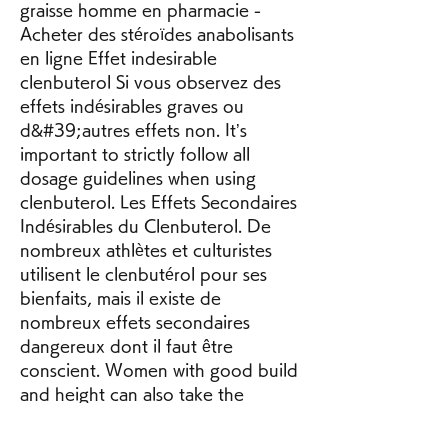
graisse homme en pharmacie - 
Acheter des stéroïdes anabolisants 
en ligne Effet indesirable 
clenbuterol Si vous observez des 
effets indésirables graves ou 
d&#39;autres effets non. It’s 
important to strictly follow all 
dosage guidelines when using 
clenbuterol. Les Effets Secondaires 
Indésirables du Clenbuterol. De 
nombreux athlètes et culturistes 
utilisent le clenbutérol pour ses 
bienfaits, mais il existe de 
nombreux effets secondaires 
dangereux dont il faut être 
conscient. Women with good build 
and height can also take the 
dosage to a maximum of 80 mcg – 
100 mcg daily. Hgh x2, effets 