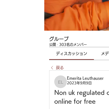
グループ
公開
·
303名のメンバー
ディスカッション
メデ
戻る
Emerita Leuthauser
2023年9月9日
Emerita Leuthauser
Non uk regulated ca
online for free