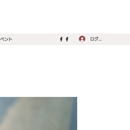
ログイン
イベント