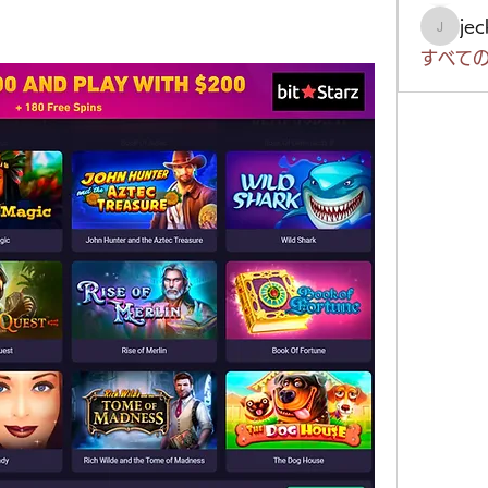
je
jeckad
すべての