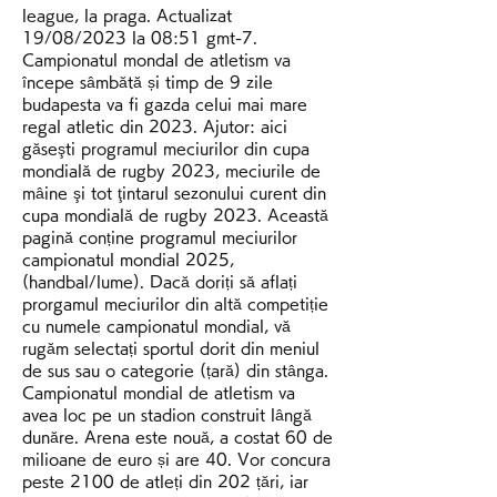
league, la praga. Actualizat 
19/08/2023 la 08:51 gmt-7. 
Campionatul mondal de atletism va 
începe sâmbătă și timp de 9 zile 
budapesta va fi gazda celui mai mare 
regal atletic din 2023. Ajutor: aici 
găseşti programul meciurilor din cupa 
mondială de rugby 2023, meciurile de 
mâine şi tot ţintarul sezonului curent din 
cupa mondială de rugby 2023. Această 
pagină conține programul meciurilor 
campionatul mondial 2025, 
(handbal/lume). Dacă doriți să aflați 
prorgamul meciurilor din altă competiție 
cu numele campionatul mondial, vă 
rugăm selectați sportul dorit din meniul 
de sus sau o categorie (țară) din stânga. 
Campionatul mondial de atletism va 
avea loc pe un stadion construit lângă 
dunăre. Arena este nouă, a costat 60 de 
milioane de euro și are 40. Vor concura 
peste 2100 de atleți din 202 țări, iar 