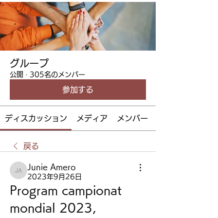
グループ
公開
·
305名のメンバー
参加する
ディスカッション
メディア
メンバー
戻る
Junie Amero
Junie Amero
2023年9月26日
Program campionat 
mondial 2023, 