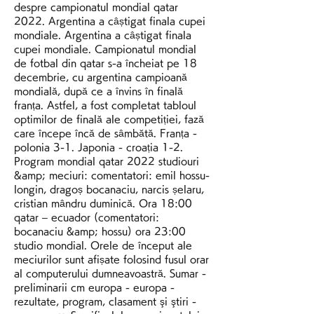
despre campionatul mondial qatar 
2022. Argentina a câștigat finala cupei 
mondiale. Argentina a câștigat finala 
cupei mondiale. Campionatul mondial 
de fotbal din qatar s-a încheiat pe 18 
decembrie, cu argentina campioană 
mondială, după ce a învins în finală 
franța. Astfel, a fost completat tabloul 
optimilor de finală ale competiției, fază 
care începe încă de sâmbătă. Franța - 
polonia 3-1. Japonia - croația 1-2. 
Program mondial qatar 2022 studiouri 
&amp; meciuri: comentatori: emil hossu-
longin, dragoș bocanaciu, narcis șelaru, 
cristian mândru duminică. Ora 18:00 
qatar – ecuador (comentatori: 
bocanaciu &amp; hossu) ora 23:00 
studio mondial. Orele de început ale 
meciurilor sunt afișate folosind fusul orar 
al computerului dumneavoastră. Sumar - 
preliminarii cm europa - europa - 
rezultate, program, clasament şi ştiri - 