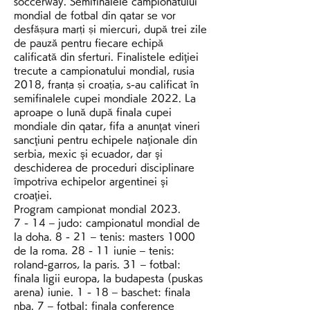
soccerway. Semifinalele campionatului 
mondial de fotbal din qatar se vor 
desfășura marți și miercuri, după trei zile 
de pauză pentru fiecare echipă 
calificată din sferturi. Finalistele ediţiei 
trecute a campionatului mondial, rusia 
2018, franța și croația, s-au calificat în 
semifinalele cupei mondiale 2022. La 
aproape o lună după finala cupei 
mondiale din qatar, fifa a anunţat vineri 
sancţiuni pentru echipele naţionale din 
serbia, mexic şi ecuador, dar şi 
deschiderea de proceduri disciplinare 
împotriva echipelor argentinei şi 
croaţiei. 
Program campionat mondial 2023.
7 - 14 – judo: campionatul mondial de 
la doha. 8 - 21 – tenis: masters 1000 
de la roma. 28 - 11 iunie – tenis: 
roland-garros, la paris. 31 – fotbal: 
finala ligii europa, la budapesta (puskas 
arena) iunie. 1 - 18 – baschet: finala 
nba. 7 – fotbal: finala conference 