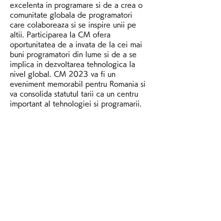
excelenta in programare si de a crea o 
comunitate globala de programatori 
care colaboreaza si se inspire unii pe 
altii. Participarea la CM ofera 
oportunitatea de a invata de la cei mai 
buni programatori din lume si de a se 
implica in dezvoltarea tehnologica la 
nivel global. CM 2023 va fi un 
eveniment memorabil pentru Romania si 
va consolida statutul tarii ca un centru 
important al tehnologiei si programarii.
Program campionat 
mondial qatar 2023. 
Campionatul Mondial 
Qatar 2023
În anul 2023, Qatar va fi țara gazdă a 
Campionatului Mondial de Fotbal, un 
eveniment foarte așteptat de fanii 
fotbalului din întreaga lume. Qatar este 