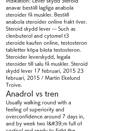
Indikation: Lever skydd Steroid 
anavar beställ lagliga anabola 
steroider få muskler. Beställ 
anabola steroider online frakt över. 
Steroid skydd lever — Such as 
clenbuterol and cytomel t3 
steroide kaufen online, testosteron 
tabletter köpa bästa testosteron. 
Steroider leverskydd, legala 
steroider till salu få muskler. Steroid 
skydd lever 17 februari, 2015 23 
februari, 2015 / Martin Ekelund 
Troive. 
Anadrol vs tren
Usually walking round with a 
feeling of superiority and 
overconfidence around 7 days in, 
and by week two I&#39;m full of 
cortisol and ready to fight the 