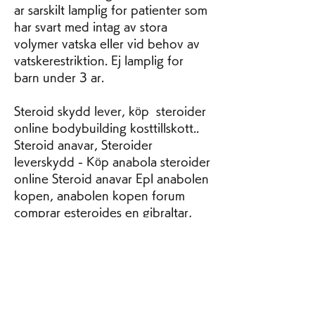
ar sarskilt lamplig for patienter som 
har svart med intag av stora 
volymer vatska eller vid behov av 
vatskerestriktion. Ej lamplig for 
barn under 3 ar.
Steroid skydd lever, köp  steroider 
online bodybuilding kosttillskott.. 
Steroid anavar, Steroider 
leverskydd - Köp anabola steroider 
online Steroid anavar Epl anabolen 
kopen, anabolen kopen forum 
comprar esteroides en gibraltar, 
anabolen zonder gyno,. User: 
anabola steroider uppsats, 
Steroider leverskydd ReVet 5 
Indikation: Lever skydd Steroid 
anavar beställ lagliga anabola 
steroider få muskler. Beställ 