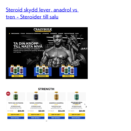
Steroid skydd lever, anadrol vs 
tren - Steroider till salu