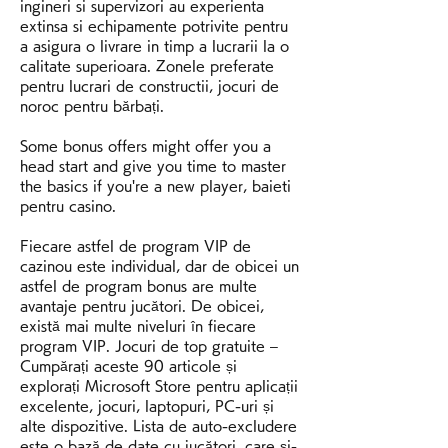
ingineri si supervizori au experienta 
extinsa si echipamente potrivite pentru 
a asigura o livrare in timp a lucrarii la o 
calitate superioara. Zonele preferate 
pentru lucrari de constructii, jocuri de 
noroc pentru bărbați.
Some bonus offers might offer you a 
head start and give you time to master 
the basics if you're a new player, baieti 
pentru casino.
Fiecare astfel de program VIP de 
cazinou este individual, dar de obicei un 
astfel de program bonus are multe 
avantaje pentru jucători. De obicei, 
există mai multe niveluri în fiecare 
program VIP. Jocuri de top gratuite – 
Cumpărați aceste 90 articole și 
explorați Microsoft Store pentru aplicații 
excelente, jocuri, laptopuri, PC-uri și 
alte dispozitive. Lista de auto-excludere 
este o bază de date cu jucători, care și-