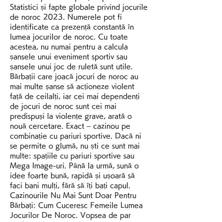
Statistici și fapte globale privind jocurile 
de noroc 2023. Numerele pot fi 
identificate ca prezență constantă în 
lumea jocurilor de noroc. Cu toate 
acestea, nu numai pentru a calcula 
șansele unui eveniment sportiv sau 
șansele unui joc de ruletă sunt utile. 
Bărbații care joacă jocuri de noroc au 
mai multe șanse să acționeze violent 
față de ceilalți, iar cei mai dependenți 
de jocuri de noroc sunt cei mai 
predispuși la violențe grave, arată o 
nouă cercetare. Exact – cazinou pe 
combinație cu pariuri sportive. Dacă ni 
se permite o glumă, nu ști ce sunt mai 
multe: spațiile cu pariuri sportive sau 
Mega Image-uri. Până la urmă, sună o 
idee foarte bună, rapidă și ușoară să 
faci bani mulți, fără să îți bați capul. 
Cazinourile Nu Mai Sunt Doar Pentru 
Bărbați: Cum Cuceresc Femeile Lumea 
Jocurilor De Noroc. Vopsea de par 