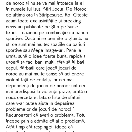
de noroc și nu se va mai întoarce la el 
în numele lui Isus. Știri Jocuri De Noroc 
de ultima ora în Stiripesurse. Ro  Citește 
acum toate exclusivitățile și breaking 
news-uri publicate pe Știri pe Surse ️. 
Exact – cazinou pe combinație cu pariuri 
sportive. Dacă ni se permite o glumă, nu 
ști ce sunt mai multe: spațiile cu pariuri 
sportive sau Mega Image-uri. Până la 
urmă, sună o idee foarte bună, rapidă și 
ușoară să faci bani mulți, fără să îți bați 
capul. Bărbații care joacă jocuri de 
noroc au mai multe șanse să acționeze 
violent față de ceilalți, iar cei mai 
dependenți de jocuri de noroc sunt cei 
mai predispuși la violențe grave, arată o 
nouă cercetare. Iată o listă de sfaturi 
care v-ar putea ajuta în depășirea 
problemelor de jocuri de noroc! 1. 
Recunoașteți că aveți o problemă. Totul 
începe prin a admite că ai o problemă. 
Atât timp cât respingeți ideea că 