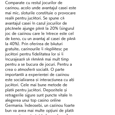
Comparate cu restul jocurilor de 
cazinou, acolo unde avantajul casei este 
mai mic, sloturile constituie o provocare 
reală pentru jucători. Se spune că 
avantajul casei în cazul jocurilor de 
păcănele ajunge până la 20% (singurul 
joc de cazinou care le întrece este cel 
de keno, cu un avantaj al casei de până 
la 40%). Prin oferirea de băuturi 
gratuite, cazinourile îi răsplătesc pe 
jucători pentru fidelitatea lor și îi 
încurajează să rămână mai mult timp 
pentru a se bucura de jocuri. Pentru a 
crea o atmosferă socială. O parte 
importantă a experienței de cazinou 
este socializarea și interacțiunea cu alți 
jucători. Cele mai bune metode de 
plată pentru jucători. Depozitele şi 
retragerile sigure sunt puncte vitale în 
alegerea unui top casino online 
Germania. Îndeosebi, un cazinou foarte 
bun va avea mai multe opţiuni de plată 