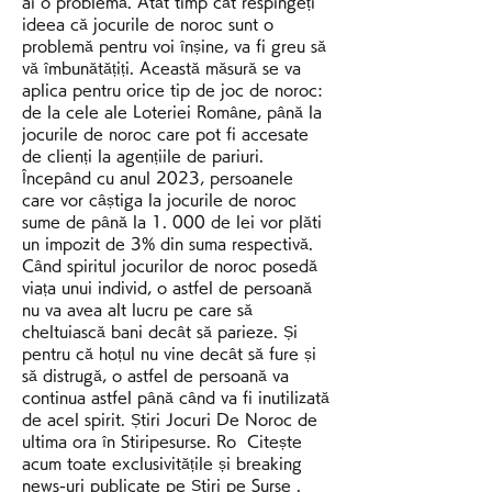
ai o problemă. Atât timp cât respingeți 
ideea că jocurile de noroc sunt o 
problemă pentru voi înșine, va fi greu să 
vă îmbunătățiți. Această măsură se va 
aplica pentru orice tip de joc de noroc: 
de la cele ale Loteriei Române, până la 
jocurile de noroc care pot fi accesate 
de clienți la agențiile de pariuri. 
Începând cu anul 2023, persoanele 
care vor câștiga la jocurile de noroc 
sume de până la 1. 000 de lei vor plăti 
un impozit de 3% din suma respectivă. 
Când spiritul jocurilor de noroc posedă 
viața unui individ, o astfel de persoană 
nu va avea alt lucru pe care să 
cheltuiască bani decât să parieze. Și 
pentru că hoțul nu vine decât să fure și 
să distrugă, o astfel de persoană va 
continua astfel până când va fi inutilizată 
de acel spirit. Știri Jocuri De Noroc de 
ultima ora în Stiripesurse. Ro  Citește 
acum toate exclusivitățile și breaking 
news-uri publicate pe Știri pe Surse ️. 