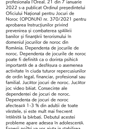
profesionala l’Oreal. 21 din 7 ianuarie 
2022 s-a publicat Ordinul preşedintelui 
Oficiului Naţional pentru Jocuri de 
Noroc (OPONJN) nr. 370/2021 pentru 
aprobarea Instrucţiunilor privind 
prevenirea şi combaterea spălării 
banilor şi finanţării terorismului în 
domeniul jocurilor de noroc din 
România. Dependența de jocurile de 
noroc. Dependența de jocurile de noroc 
poate fi definită ca o dorința psihică 
importantă de a desfășura o asemenea 
activitate în ciuda tuturor repercusiunilor 
de ordin legal, financiar, profesional sau 
familial. Jucător jocuri de noroc. Jucător 
joc video băiat. Consecințe ale 
dependenței de jocuri de noroc. 
Dependența de jocuri de noroc 
afectează 1-3 % din adulții de toate 
vârstele, și este mult mai frecvent 
întâlnită la bărbați. Debutul acestei 
probleme apare adesea în adolescență.  
Experii no?tri va vor ajuta in stabilirea 