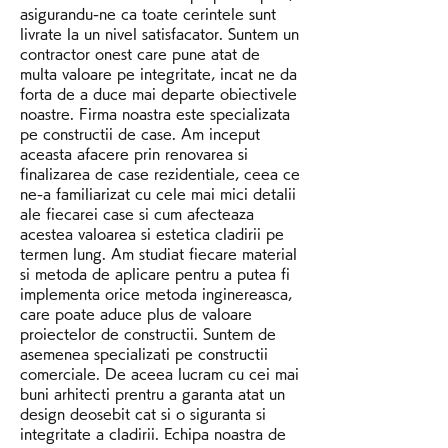
asigurandu-ne ca toate cerintele sunt 
livrate la un nivel satisfacator. Suntem un 
contractor onest care pune atat de 
multa valoare pe integritate, incat ne da 
forta de a duce mai departe obiectivele 
noastre. Firma noastra este specializata 
pe constructii de case. Am inceput 
aceasta afacere prin renovarea si 
finalizarea de case rezidentiale, ceea ce 
ne-a familiarizat cu cele mai mici detalii 
ale fiecarei case si cum afecteaza 
acestea valoarea si estetica cladirii pe 
termen lung. Am studiat fiecare material 
si metoda de aplicare pentru a putea fi 
implementa orice metoda inginereasca, 
care poate aduce plus de valoare 
proiectelor de constructii. Suntem de 
asemenea specializati pe constructii 
comerciale. De aceea lucram cu cei mai 
buni arhitecti prentru a garanta atat un 
design deosebit cat si o siguranta si 
integritate a cladirii. Echipa noastra de 