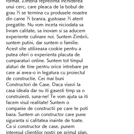
format. Zimbria reprezinta inchiderea 
unui cerc, care pleaca de la bobul de 
grau ?i se termina cu produsele noastre 
din carne ?i branza, gustoase ?i atent 
pregatite. Nu vom inceta niciodata sa 
livram calitate, sa inovam si sa aducem 
experiente culinare noi. Suntem Zimbrii, 
suntem putini, dar suntem o familie. 
Acest site utilizeaza cookie pentru a 
putea oferi o experienta placuta de 
cumparaturi online. Suntem tot timpul 
alaturi de tine pentru orice intrebare pe 
care ai avea-o in legatura cu proiectul 
de constructie. Cei mai buni 
Constructori de Case. Daca visezi la 
casa ideala dar nu iti gasesti timp sa o 
construiesti, suna-ne! Te vom ajuta sa iti 
facem visul realitate! Suntem o 
companie de constructii pe care te poti 
baza. Suntem un constructor care pune 
siguranta si calitatea inainte de toate. 
Ca si constructor de case, punem 
interesul clientilor nostri pe primul plan, 