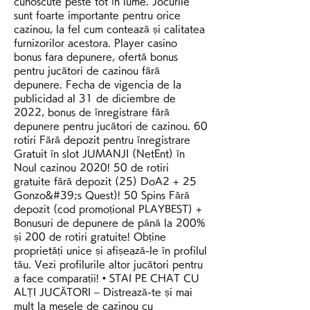
cunoscute peste tot în lume. Jocurile 
sunt foarte importante pentru orice 
cazinou, la fel cum contează și calitatea 
furnizorilor acestora. Player casino 
bonus fara depunere, ofertă bonus 
pentru jucători de cazinou fără 
depunere. Fecha de vigencia de la 
publicidad al 31 de diciembre de 
2022, bonus de înregistrare fără 
depunere pentru jucători de cazinou. 60 
rotiri Fără depozit pentru înregistrare 
Gratuit în slot JUMANJI (NetEnt) în 
Noul cazinou 2020! 50 de rotiri 
gratuite fără depozit (25) DoA2 + 25 
Gonzo&#39;s Quest)! 50 Spins Fără 
depozit (cod promoțional PLAYBEST) + 
Bonusuri de depunere de până la 200% 
și 200 de rotiri gratuite! Obține 
proprietăți unice și afișează-le în profilul 
tău. Vezi profilurile altor jucători pentru 
a face comparații! • STAI PE CHAT CU 
ALȚI JUCĂTORI – Distrează-te și mai 
mult la mesele de cazinou cu 