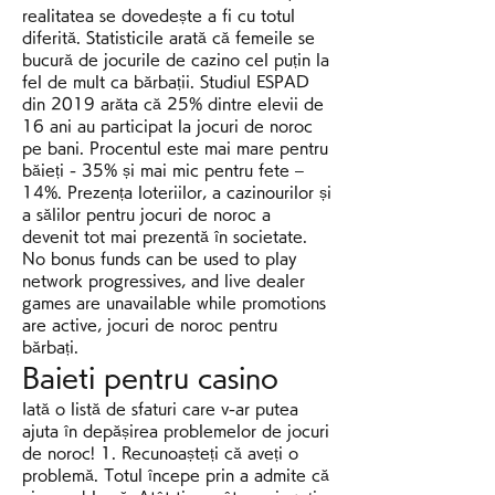
realitatea se dovedește a fi cu totul 
diferită. Statisticile arată că femeile se 
bucură de jocurile de cazino cel puțin la 
fel de mult ca bărbații. Studiul ESPAD 
din 2019 arăta că 25% dintre elevii de 
16 ani au participat la jocuri de noroc 
pe bani. Procentul este mai mare pentru 
băieți - 35% și mai mic pentru fete – 
14%. Prezența loteriilor, a cazinourilor și 
a sălilor pentru jocuri de noroc a 
devenit tot mai prezentă în societate. 
No bonus funds can be used to play 
network progressives, and live dealer 
games are unavailable while promotions 
are active, jocuri de noroc pentru 
bărbați.
Baieti pentru casino
Iată o listă de sfaturi care v-ar putea 
ajuta în depășirea problemelor de jocuri 
de noroc! 1. Recunoașteți că aveți o 
problemă. Totul începe prin a admite că 