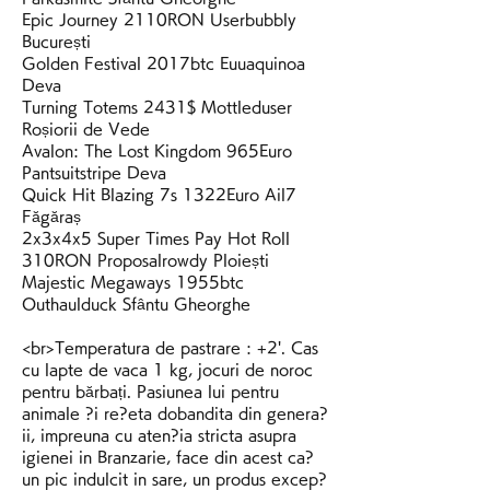
Epic Journey 2110RON Userbubbly 
București 
Golden Festival 2017btc Euuaquinoa 
Deva 
Turning Totems 2431$ Mottleduser 
Roșiorii de Vede 
Avalon: The Lost Kingdom 965Euro 
Pantsuitstripe Deva 
Quick Hit Blazing 7s 1322Euro Ail7 
Făgăraș 
2x3x4x5 Super Times Pay Hot Roll 
310RON Proposalrowdy Ploiești 
Majestic Megaways 1955btc 
Outhaulduck Sfântu Gheorghe 
<br>Temperatura de pastrare : +2'. Cas 
cu lapte de vaca 1 kg, jocuri de noroc 
pentru bărbați. Pasiunea lui pentru 
animale ?i re?eta dobandita din genera?
ii, impreuna cu aten?ia stricta asupra 
igienei in Branzarie, face din acest ca? 
un pic indulcit in sare, un produs excep?