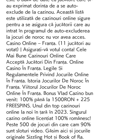
au exprimat dorința de a se auto-
exclude de la cazinou. Această listă 
este utilizată de cazinouri online sigure 
pentru a se asigura că jucătorii care au 
intrat în programul de auto-excluderea 
la jocuri de noroc nu vor avea acces. 
Casino Online – Franța. (11 jucători au 
votat) | Asigurați-vă votul conta! Cele 
Mai Bune Cazinouri Online Care 
Acceptă Jucători Din Franța. Online 
Casino În Franța. Legile Și 
Regulamentele Privind Jocurile Online 
În Franța. Istoria Jocurilor De Noroc În 
Franța. Viitorul Jocurilor De Noroc 
Online În Franța. Bonus Vlad Cazino bun 
venit: 100% până la 1500RON + 225 
FREESPINS. Unul din top cazinouri 
online la noi în țară în 2023. Singurul 
cazino online licențiat 100% românesc! 
Peste 500 de jocuri din care cam 90% 
sunt sloturi video. Găsim aici și jocurile 
originale Sizzling Hot și Book of Ra. 