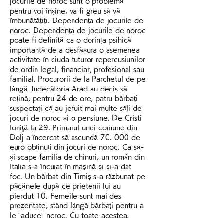
jocurile de noroc sunt o problemă 
pentru voi înșine, va fi greu să vă 
îmbunătățiți. Dependența de jocurile de 
noroc. Dependența de jocurile de noroc 
poate fi definită ca o dorința psihică 
importantă de a desfășura o asemenea 
activitate în ciuda tuturor repercusiunilor 
de ordin legal, financiar, profesional sau 
familial. Procurorii de la Parchetul de pe 
lângă Judecătoria Arad au decis să 
rețină, pentru 24 de ore, patru bărbați 
suspectați că au jefuit mai multe săli de 
jocuri de noroc și o pensiune. De Cristi 
Ioniţă la 29. Primarul unei comune din 
Dolj a încercat să ascundă 70. 000 de 
euro obținuți din jocuri de noroc. Ca să-
și scape familia de chinuri, un român din 
Italia s-a încuiat în mașină și și-a dat 
foc. Un bărbat din Timiș s-a răzbunat pe 
păcănele după ce prietenii lui au 
pierdut 10. Femeile sunt mai des 
prezentate, stând lângă bărbați pentru a 
le “aduce” noroc. Cu toate acestea, 