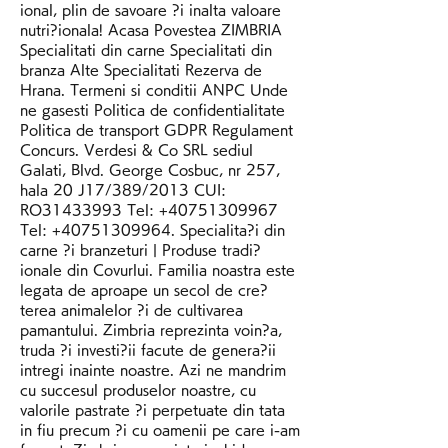
ional, plin de savoare ?i inalta valoare 
nutri?ionala! Acasa Povestea ZIMBRIA 
Specialitati din carne Specialitati din 
branza Alte Specialitati Rezerva de 
Hrana. Termeni si conditii ANPC Unde 
ne gasesti Politica de confidentialitate 
Politica de transport GDPR Regulament 
Concurs. Verdesi & Co SRL sediul 
Galati, Blvd. George Cosbuc, nr 257, 
hala 20 J17/389/2013 CUI: 
RO31433993 Tel: +40751309967 
Tel: +40751309964. Specialita?i din 
carne ?i branzeturi | Produse tradi?
ionale din Covurlui. Familia noastra este 
legata de aproape un secol de cre?
terea animalelor ?i de cultivarea 
pamantului. Zimbria reprezinta voin?a, 
truda ?i investi?ii facute de genera?ii 
intregi inainte noastre. Azi ne mandrim 
cu succesul produselor noastre, cu 
valorile pastrate ?i perpetuate din tata 
in fiu precum ?i cu oamenii pe care i-am 