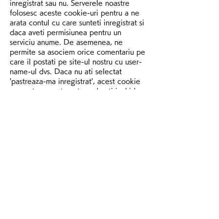
inregistrat sau nu. Serverele noastre 
folosesc aceste cookie-uri pentru a ne 
arata contul cu care sunteti inregistrat si 
daca aveti permisiunea pentru un 
serviciu anume. De asemenea, ne 
permite sa asociem orice comentariu pe 
care il postati pe site-ul nostru cu user-
name-ul dvs. Daca nu ati selectat 
'pastreaza-ma inregistrat', acest cookie 
se va sterge automat cand veti inchide 
browser-ul sau calculatorul. Aceste 
cookie-uri ne permit sa aflam daca ati 
vizualizat sau nu o reclama online, care 
este tipul acesteia si cat timp a trecut 
de cand ati vazut mesajul publicitar. 
Aceste cookie-uri le folosim si pentru a 
targeta publicitatea online. Putem folosi, 
de asemenea, cookie-uri apartinand 
unei terte parti, pentru o mai buna 
targetare a publicitatii, pentru a arata 
de exemplu reclame despre vacante, 
daca utilizatorul a vizitat recent un 
articol pe site despre vacante. Aceste 