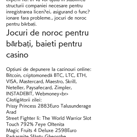
structurii companiei necesare pentru 
inregistrarea licen?ei, asigurand o func?
ionare fara probleme., jocuri de noroc 
pentru bărbați.
Jocuri de noroc pentru 
bărbați, baieti pentru 
casino
Opțiuni de depunere la cazinouri online: 
Bitcoin, criptomonedă BTC, LTC, ETH, 
VISA, Mastercard, Maestro, Skrill, 
Neteller, Paysafecard, Zimpler, 
INSTADEBIT, Webmoney<br>
Câștigătorii zilei:
Prissy Princess 2883Euro Talusunderage 
Arad 
Street Fighter Ii: The World Warrior Slot 
Touch 792% 7eye Oltenița 
Magic Fruits 4 Deluxe 2598Euro 
Parkasmite Sfântu Gheorghe 