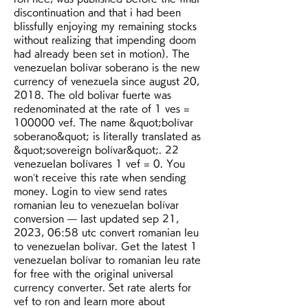
discontinuation and that i had been 
blissfully enjoying my remaining stocks 
without realizing that impending doom 
had already been set in motion). The 
venezuelan bolívar soberano is the new 
currency of venezuela since august 20, 
2018. The old bolivar fuerte was 
redenominated at the rate of 1 ves = 
100000 vef. The name &quot;bolívar 
soberano&quot; is literally translated as 
&quot;sovereign bolívar&quot;. 22 
venezuelan bolívares 1 vef = 0. You 
won’t receive this rate when sending 
money. Login to view send rates 
romanian leu to venezuelan bolívar 
conversion — last updated sep 21, 
2023, 06:58 utc convert romanian leu 
to venezuelan bolívar. Get the latest 1 
venezuelan bolívar to romanian leu rate 
for free with the original universal 
currency converter. Set rate alerts for 
vef to ron and learn more about 