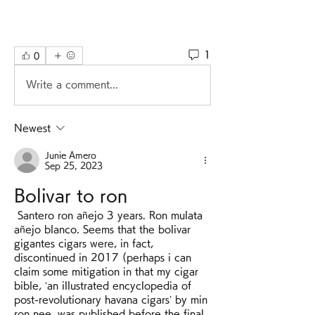
1
0
Write a comment...
Newest
Junie Amero
Sep 25, 2023
Bolivar to ron
 Santero ron añejo 3 years. Ron mulata 
añejo blanco. Seems that the bolivar 
gigantes cigars were, in fact, 
discontinued in 2017 (perhaps i can 
claim some mitigation in that my cigar 
bible, ‘an illustrated encyclopedia of 
post-revolutionary havana cigars’ by min 
ron nee, was published before the final 