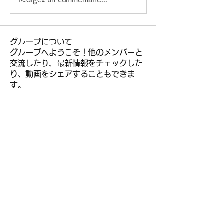
グループについて
グループへようこそ！他のメンバーと
交流したり、最新情報をチェックした
り、動画をシェアすることもできま
す。
メンバー
kior roy
フォロー
leem mee
フォロー
R liggjfapo
フォロー
muneesba qureshi
フォロー
jeckadem
フォロー
jeckadem
すべてのメンバーを表示（304名）