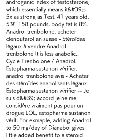
androgenic index of testosterone, 
which essentially means it&#39;s 
5x as strong as Test. 41 years old, 
5’9’’ 158 pounds, body fat is 8%. 
Anadrol trenbolone, acheter 
clenbuterol en suisse - Stéroïdes 
légaux à vendre Anadrol 
trenbolone It is less anabolic,. 
Cycle Trenbolone / Anadrol. 
Estopharma sustanon vérifier, 
anadrol trenbolone avis - Acheter 
des stéroïdes anabolisants légaux 
Estopharma sustanon vérifier -- Je 
suis d&#39; accord je ne me 
considère vraiment pas pour un 
drogue LOL, estopharma sustanon 
vérif. For exmaple, adding Anadrol 
to 50 mg/day of Dianabol gives 
little added benefit to a steroid 