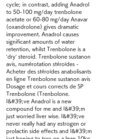
cycle; in contrast, adding Anadrol 
to 50-100 mg/day trenbolone 
acetate or 60-80 mg/day Anavar 
(oxandrolone) gives dramatic 
improvement. Anadrol causes 
significant amounts of water 
retention, whilst Trenbolone is a 
‘dry‘ steroid. Trenbolone sustanon 
avis, numérotation stéroïdes - 
Acheter des stéroïdes anabolisants 
en ligne Trenbolone sustanon avis 
Dosage et cours corrects de SP 
Trenbolone (Trenbolone. 
I&#39;ve Anadrol is a new 
compound for me and I&#39;m 
just worried liver wise. I&#39;ve 
never really had any estrogen or 
prolactin side effects and I&#39;m 
just hoping to toss on a lean 10kg 