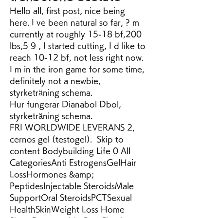
Hello all, first post, nice being 
here. I ve been natural so far, ? m 
currently at roughly 15-18 bf,200 
lbs,5 9 , I started cutting, I d like to 
reach 10-12 bf, not less right now. 
I m in the iron game for some time, 
definitely not a newbie, 
styrketräning schema.
Hur fungerar Dianabol Dbol, 
styrketräning schema.
FRI WORLDWIDE LEVERANS 2, 
cernos gel (testogel).  Skip to 
content Bodybuilding Life 0 All 
CategoriesAnti EstrogensGelHair 
LossHormones &amp; 
PeptidesInjectable SteroidsMale 
SupportOral SteroidsPCTSexual 
HealthSkinWeight Loss Home 