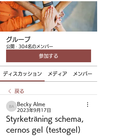
グループ
公開
·
304名のメンバー
参加する
ディスカッション
メディア
メンバー
戻る
Becky Alme
Becky Alme
2023年9月17日
Styrketräning schema, 
cernos gel (testogel)