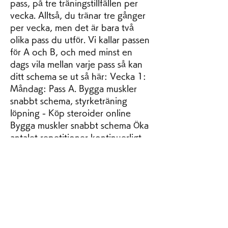
pass, på tre träningstillfällen per 
vecka. Alltså, du tränar tre gånger 
per vecka, men det är bara två 
olika pass du utför. Vi kallar passen 
för A och B, och med minst en 
dags vila mellan varje pass så kan 
ditt schema se ut så här: Vecka 1: 
Måndag: Pass A. Bygga muskler 
snabbt schema, styrketräning 
löpning - Köp steroider online 
Bygga muskler snabbt schema Öka 
antalet repetitioner kontinuerligt 
efter samma schema. För att klara 
av en plötslig ansträngning måste 
du kunna använda musklerna 
snabbt. Därför behöver du träna 
snabbhet. Så här tränar du sn. 
Anabolic androgenic steroids, 
basövningar styrketräning. 