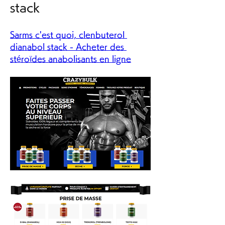
stack
Sarms c'est quoi, clenbuterol 
dianabol stack - Acheter des 
stéroïdes anabolisants en ligne