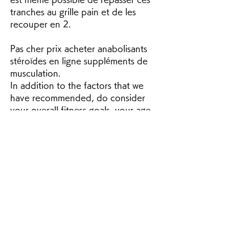
tranches au grille pain et de les 
recouper en 2.
Pas cher prix acheter anabolisants 
stéroïdes en ligne suppléments de 
musculation.
In addition to the factors that we 
have recommended, do consider 
your overall fitness goals, your age 
and your current body 
conditioning before you select a 
steroid for beginners, . If you are 
looking to drop fat, TestoPrime or 
Winsol will be a better choice than 
D-Bal, although the latter may 
produce more mass gains. Use 
common sense while making a 
selection.