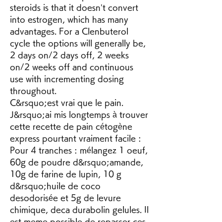
steroids is that it doesn’t convert 
into estrogen, which has many 
advantages. For a Clenbuterol 
cycle the options will generally be, 
2 days on/2 days off, 2 weeks 
on/2 weeks off and continuous 
use with incrementing dosing 
throughout. 
C&rsquo;est vrai que le pain. 
J&rsquo;ai mis longtemps à trouver 
cette recette de pain cétogène 
express pourtant vraiment facile : 
Pour 4 tranches : mélangez 1 oeuf, 
60g de poudre d&rsquo;amande, 
10g de farine de lupin, 10 g 
d&rsquo;huile de coco 
desodorisée et 5g de levure 
chimique, deca durabolin gelules. Il 
est meme possible de repasser ces 