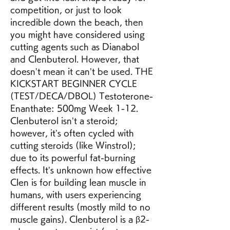
competition, or just to look 
incredible down the beach, then 
you might have considered using 
cutting agents such as Dianabol 
and Clenbuterol. However, that 
doesn’t mean it can’t be used. THE 
KICKSTART BEGINNER CYCLE 
(TEST/DECA/DBOL) Testoterone-
Enanthate: 500mg Week 1-12. 
Clenbuterol isn’t a steroid; 
however, it’s often cycled with 
cutting steroids (like Winstrol); 
due to its powerful fat-burning 
effects. It’s unknown how effective 
Clen is for building lean muscle in 
humans, with users experiencing 
different results (mostly mild to no 
muscle gains). Clenbuterol is a β2-