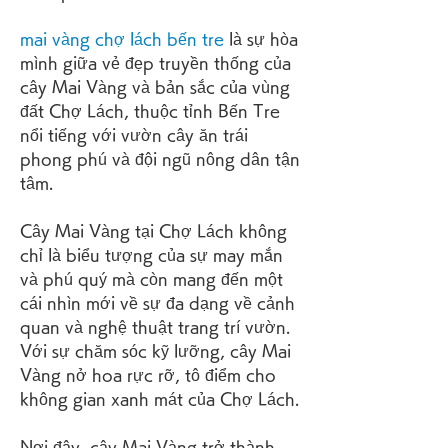
mai vàng chợ lách bến tre
 là sự hòa 
mình giữa vẻ đẹp truyền thống của 
cây Mai Vàng và bản sắc của vùng 
đất Chợ Lách, thuộc tỉnh Bến Tre 
nổi tiếng với vườn cây ăn trái 
phong phú và đội ngũ nông dân tận 
tâm.
Cây Mai Vàng tại Chợ Lách không 
chỉ là biểu tượng của sự may mắn 
và phú quý mà còn mang đến một 
cái nhìn mới về sự đa dạng về cảnh 
quan và nghệ thuật trang trí vườn. 
Với sự chăm sóc kỹ lưỡng, cây Mai 
Vàng nở hoa rực rỡ, tô điểm cho 
không gian xanh mát của Chợ Lách.
Nơi đây, cây Mai Vàng trở thành 