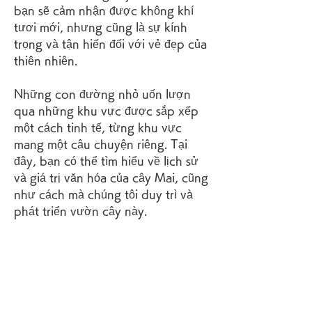
bạn sẽ cảm nhận được không khí 
tươi mới, nhưng cũng là sự kính 
trọng và tận hiến đối với vẻ đẹp của 
thiên nhiên.
Những con đường nhỏ uốn lượn 
qua những khu vực được sắp xếp 
một cách tinh tế, từng khu vực 
mang một câu chuyện riêng. Tại 
đây, bạn có thể tìm hiểu về lịch sử 
và giá trị văn hóa của cây Mai, cũng 
như cách mà chúng tôi duy trì và 
phát triển vườn cây này.
Hãy thư giãn trong không gian yên 
bình, hòa mình vào hương thơm 
dịu dàng của hoa Mai, và cảm nhận 
sự kết nối với tự nhiên xanh tươi. 
Đặc biệt, nếu bạn quan tâm đến 