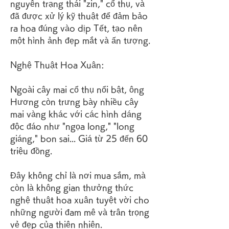
nguyên trạng thái "zin," cổ thụ, và 
đã được xử lý kỹ thuật để đảm bảo 
ra hoa đúng vào dịp Tết, tạo nên 
một hình ảnh đẹp mắt và ấn tượng.
Nghệ Thuật Hoa Xuân:
Ngoài cây mai cổ thụ nổi bật, ông 
Hương còn trưng bày nhiều cây 
mai vàng khác với các hình dáng 
độc đáo như "ngọa long," "long 
giáng," bon sai... Giá từ 25 đến 60 
triệu đồng.
Đây không chỉ là nơi mua sắm, mà 
còn là không gian thưởng thức 
nghệ thuật hoa xuân tuyệt vời cho 
những người đam mê và trân trọng 
vẻ đẹp của thiên nhiên.