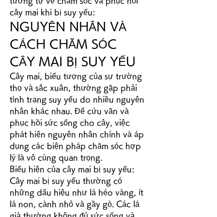
tương tự về chăm sóc và phục hồi 
cây mai khi bị suy yếu:
NGUYÊN NHÂN VÀ 
CÁCH CHĂM SÓC 
CÂY MAI BỊ SUY YẾU
Cây mai, biểu tượng của sự trường 
thọ và sắc xuân, thường gặp phải 
tình trạng suy yếu do nhiều nguyên 
nhân khác nhau. Để cứu vãn và 
phục hồi sức sống cho cây, việc 
phát hiện nguyên nhân chính và áp 
dụng các biện pháp chăm sóc hợp 
lý là vô cùng quan trọng.
Biểu hiện của cây mai bị suy yếu:
Cây mai bị suy yếu thường có 
những dấu hiệu như lá héo vàng, ít 
lá non, cành nhỏ và gầy gò. Các lá 
già thường không đủ sức sống và 