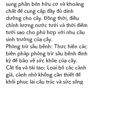
sung phân bón hữu cơ và khoáng 
chất để cung cấp đầy đủ dinh 
dưỡng cho cây. Đồng thời, điều 
chỉnh lượng nước tưới và thời điểm 
tưới sao cho phù hợp với nhu cầu 
sinh trưởng của cây.
Phòng trừ sâu bệnh: Thực hiện các 
biện pháp phòng trừ sâu bệnh định 
kỳ để bảo vệ sức khỏe của cây.
Cắt tỉa và tái tạo: Loại bỏ các cành 
già, cành nhỏ không cần thiết để 
khôi phục lại cấu trúc và sức sống 
của cây.
Chăm sóc đặc biệt sau đợt ra hoa: 
Sau mỗi đợt ra hoa, đặc biệt là sau 
tết, cần có chế độ chăm sóc đặc 
biệt để tái tạo và bổ sung năng 
lượng cho cây.
Chăm sóc và phục hồi cây 
mai vàng 