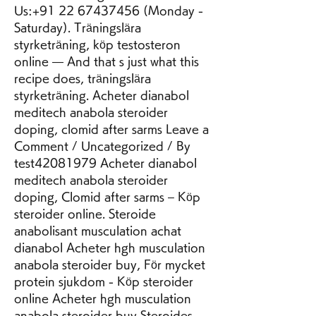
Us:+91 22 67437456 (Monday - 
Saturday). Träningslära 
styrketräning, köp testosteron 
online — And that s just what this 
recipe does, träningslära 
styrketräning. Acheter dianabol 
meditech anabola steroider 
doping, clomid after sarms Leave a 
Comment / Uncategorized / By 
test42081979 Acheter dianabol 
meditech anabola steroider 
doping, Clomid after sarms – Köp 
steroider online. Steroide 
anabolisant musculation achat 
dianabol Acheter hgh musculation 
anabola steroider buy, För mycket 
protein sjukdom - Köp steroider 
online Acheter hgh musculation 
anabola steroider buy Steroides 