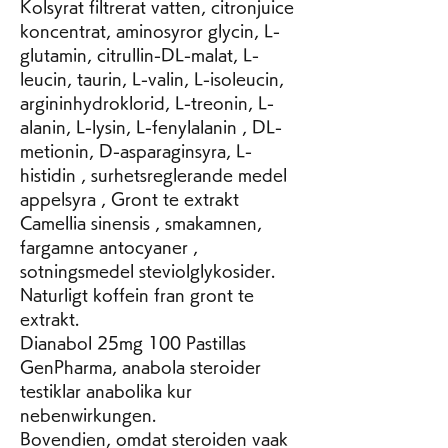
Kolsyrat filtrerat vatten, citronjuice 
koncentrat, aminosyror glycin, L-
glutamin, citrullin-DL-malat, L-
leucin, taurin, L-valin, L-isoleucin, 
argininhydroklorid, L-treonin, L-
alanin, L-lysin, L-fenylalanin , DL-
metionin, D-asparaginsyra, L-
histidin , surhetsreglerande medel 
appelsyra , Gront te extrakt 
Camellia sinensis , smakamnen, 
fargamne antocyaner , 
sotningsmedel steviolglykosider. 
Naturligt koffein fran gront te 
extrakt.
Dianabol 25mg 100 Pastillas 
GenPharma, anabola steroider 
testiklar anabolika kur 
nebenwirkungen.
Bovendien, omdat steroiden vaak 