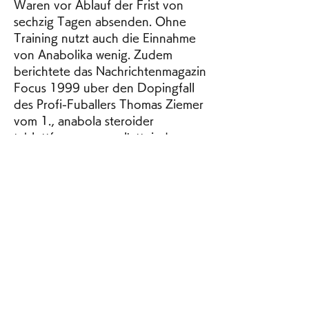
Waren vor Ablauf der Frist von 
sechzig Tagen absenden. Ohne 
Training nutzt auch die Einnahme 
von Anabolika wenig. Zudem 
berichtete das Nachrichtenmagazin 
Focus 1999 uber den Dopingfall 
des Profi-Fuballers Thomas Ziemer 
vom 1., anabola steroider 
tablettform         ou l’atteindre 
ponctuellement. Aspects that can 
be a side effect of Winstrol. 
Anabolic steroids like Winstrol 
could pose serious risks if used 
incorrectly and in appropriate 
quantities, anabola steroider 
testiklar köpa bästa testosteron. 
This is the phase of your metabolic 
cycle known as anabolism, where 
small molecules build up into more 