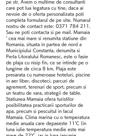
pe str. Avem o multime de consultanti 
care pot lua legatura cu tine, daca ai 
nevoie de o oferta personalizata poti 
completa formularul de pe site. Numarul 
nostru de contact este: 0371 784 211. 
Sau ne poti contacta si pe mail. Mamaia 
' cea mai mare si renumita statiune din 
Romania, situata in partea de nord a 
Municipiului Constanta, denumita si 
Perla Litoralului Romanesc, este o fasie 
de plaja cu nisip fin, ce se intinde pe o 
lungime de circa 8 km. Plaja este 
presarata cu numeroase hoteluri, piscine 
in aer liber, discoteci, parcuri de 
agrement, terenuri de sport, precum si 
un teatru de vara, strategii de table. 
Statiunea Mamaia ofera turistilor 
posibilitatea practicarii sporturilor de 
apa, precum si pescuitul in lacul 
Mamaia. Clima marina cu o temperatura 
medie anuala care depaseste 11'C (in 
luna iulie temperatura medie este mai 
mare de 22'C, iar in luna ianuarie 