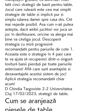
Iată cinci strategii de bază pentru table. 
Jocul care rulează este cea mai simplă 
strategie de table și implică pur și 
simplu rularea damei spre casa dvs. Cât 
mai repede posibil. Așa cum v-ați putea 
aștepta, dacă ambii jucători vor juca un 
joc în desfășurare, oricine va alerga mai 
bine va câștiga jocul. Descoperă 
strategia cu miză progresivă 
recomandată pentru pariurile de cote 1. 
Aceasta este o strategie în 4 pași care 
te va ajuta să recuperezi dintr-o singură 
lovitură banii pierduți pe toate pariurile 
anterioare! Află care sunt avantajele și 
dezavantajele acestui sistem de joc! 
Aplică strategia recomandată chiar 
acum! 
D Chindia Targoviste 2-2 Universitatea 
Cluj 17/02/2023, strategii de table.
Cum se aranjează 
piesele de table