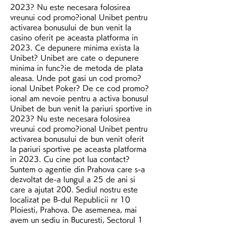
2023? Nu este necesara folosirea 
vreunui cod promo?ional Unibet pentru 
activarea bonusului de bun venit la 
casino oferit pe aceasta platforma in 
2023. Ce depunere minima exista la 
Unibet? Unibet are cate o depunere 
minima in func?ie de metoda de plata 
aleasa. Unde pot gasi un cod promo?
ional Unibet Poker? De ce cod promo?
ional am nevoie pentru a activa bonusul 
Unibet de bun venit la pariuri sportive in 
2023? Nu este necesara folosirea 
vreunui cod promo?ional Unibet pentru 
activarea bonusului de bun venit oferit 
la pariuri sportive pe aceasta platforma 
in 2023. Cu cine pot lua contact? 
Suntem o agentie din Prahova care s-a 
dezvoltat de-a lungul a 25 de ani si 
care a ajutat 200. Sediul nostru este 
localizat pe B-dul Republicii nr 10 
Ploiesti, Prahova. De asemenea, mai 
avem un sediu in Bucuresti, Sectorul 1 