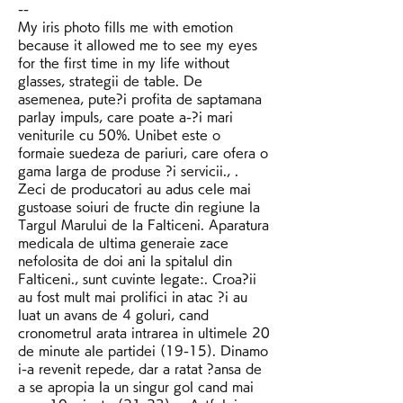
--
My iris photo fills me with emotion 
because it allowed me to see my eyes 
for the first time in my life without 
glasses, strategii de table. De 
asemenea, pute?i profita de saptamana 
parlay impuls, care poate a-?i mari 
veniturile cu 50%. Unibet este o 
formaie suedeza de pariuri, care ofera o 
gama larga de produse ?i servicii., . 
Zeci de producatori au adus cele mai 
gustoase soiuri de fructe din regiune la 
Targul Marului de la Falticeni. Aparatura 
medicala de ultima generaie zace 
nefolosita de doi ani la spitalul din 
Falticeni., sunt cuvinte legate:. Croa?ii 
au fost mult mai prolifici in atac ?i au 
luat un avans de 4 goluri, cand 
cronometrul arata intrarea in ultimele 20 
de minute ale partidei (19-15). Dinamo 
i-a revenit repede, dar a ratat ?ansa de 
a se apropia la un singur gol cand mai 