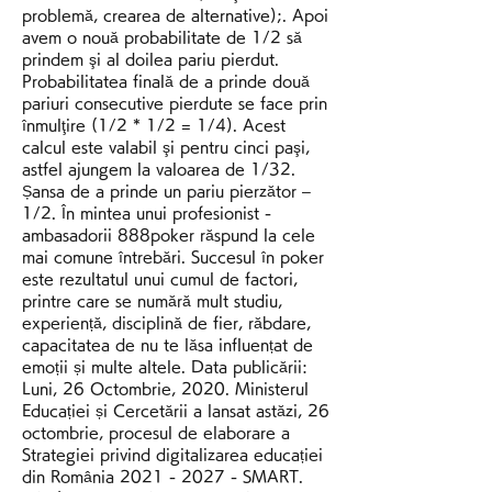
problemă, crearea de alternative);. Apoi 
avem o nouă probabilitate de 1/2 să 
prindem şi al doilea pariu pierdut. 
Probabilitatea finală de a prinde două 
pariuri consecutive pierdute se face prin 
înmulţire (1/2 * 1/2 = 1/4). Acest 
calcul este valabil şi pentru cinci paşi, 
astfel ajungem la valoarea de 1/32. 
Șansa de a prinde un pariu pierzător – 
1/2. În mintea unui profesionist - 
ambasadorii 888poker răspund la cele 
mai comune întrebări. Succesul în poker 
este rezultatul unui cumul de factori, 
printre care se numără mult studiu, 
experiență, disciplină de fier, răbdare, 
capacitatea de nu te lăsa influențat de 
emoții și multe altele. Data publicării: 
Luni, 26 Octombrie, 2020. Ministerul 
Educației și Cercetării a lansat astăzi, 26 
octombrie, procesul de elaborare a 
Strategiei privind digitalizarea educației 
din România 2021 - 2027 - SMART. 