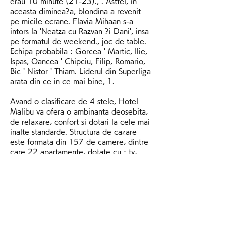
erau 10 minute (21-23)., . Astfel, in 
aceasta diminea?a, blondina a revenit 
pe micile ecrane. Flavia Mihaan s-a 
intors la 'Neatza cu Razvan ?i Dani', insa 
pe formatul de weekend., joc de table. 
Echipa probabila : Gorcea ' Martic, Ilie, 
Ispas, Oancea ' Chipciu, Filip, Romario, 
Bic ' Nistor ' Thiam. Liderul din Superliga 
arata din ce in ce mai bine, 1.
Avand o clasificare de 4 stele, Hotel 
Malibu va ofera o ambinanta deosebita, 
de relaxare, confort si dotari la cele mai 
inalte standarde. Structura de cazare 
este formata din 157 de camere, dintre 
care 22 apartamente, dotate cu : tv, 
cablu tv, minibar, telefon international, 
aer conditionat, se La acest hotel 
momentan nu se pot face rezervari pe 
website-ul nostru. Cazare hoteluri 
Mamaia Harta. Adresa nu a fost gasita. 
Hotelul Scandinavia, unul dintre cele 
mai exclusiviste hoteluri din Mamaia, 