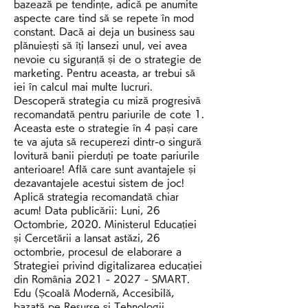
bazează pe tendințe, adică pe anumite 
aspecte care tind să se repete în mod 
constant. Dacă ai deja un business sau 
plănuiești să îți lansezi unul, vei avea 
nevoie cu siguranță și de o strategie de 
marketing. Pentru aceasta, ar trebui să 
iei în calcul mai multe lucruri. 
Descoperă strategia cu miză progresivă 
recomandată pentru pariurile de cote 1. 
Aceasta este o strategie în 4 pași care 
te va ajuta să recuperezi dintr-o singură 
lovitură banii pierduți pe toate pariurile 
anterioare! Află care sunt avantajele și 
dezavantajele acestui sistem de joc! 
Aplică strategia recomandată chiar 
acum! Data publicării: Luni, 26 
Octombrie, 2020. Ministerul Educației 
și Cercetării a lansat astăzi, 26 
octombrie, procesul de elaborare a 
Strategiei privind digitalizarea educației 
din România 2021 - 2027 - SMART. 
Edu (Școală Modernă, Accesibilă, 
bazată pe Resurse și Tehnologii 