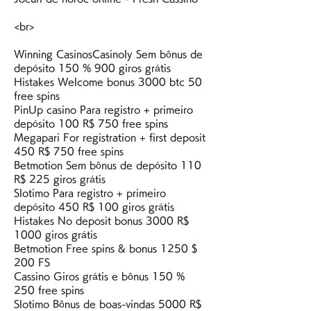
<br>
Winning CasinosCasinoly Sem bônus de 
depósito 150 % 900 giros grátis
Histakes Welcome bonus 3000 btc 50 
free spins
PinUp casino Para registro + primeiro 
depósito 100 R$ 750 free spins
Megapari For registration + first deposit 
450 R$ 750 free spins
Betmotion Sem bônus de depósito 110 
R$ 225 giros grátis
Slotimo Para registro + primeiro 
depósito 450 R$ 100 giros grátis
Histakes No deposit bonus 3000 R$ 
1000 giros grátis
Betmotion Free spins & bonus 1250 $ 
200 FS
Cassino Giros grátis e bônus 150 % 
250 free spins
Slotimo Bônus de boas-vindas 5000 R$ 