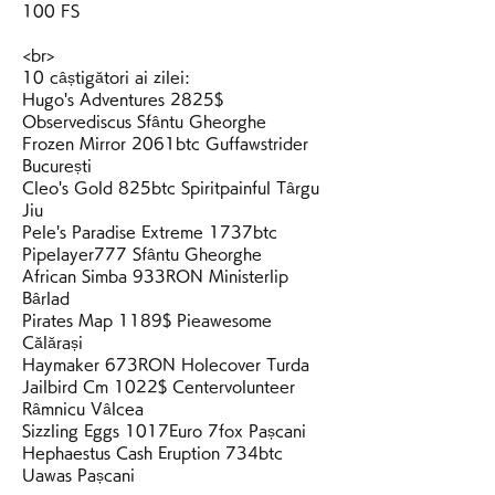
100 FS
<br>
10 câștigători ai zilei:
Hugo's Adventures 2825$ 
Observediscus Sfântu Gheorghe 
Frozen Mirror 2061btc Guffawstrider 
București 
Cleo's Gold 825btc Spiritpainful Târgu 
Jiu 
Pele's Paradise Extreme 1737btc 
Pipelayer777 Sfântu Gheorghe 
African Simba 933RON Ministerlip 
Bârlad 
Pirates Map 1189$ Pieawesome 
Călărași 
Haymaker 673RON Holecover Turda 
Jailbird Cm 1022$ Centervolunteer 
Râmnicu Vâlcea 
Sizzling Eggs 1017Euro 7fox Pașcani 
Hephaestus Cash Eruption 734btc 
Uawas Pașcani 