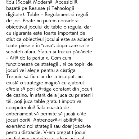
Edu (Școală Modernă, Accesibilă, 
bazată pe Resurse și Tehnologii 
digitale). Table – Regulament si reguli 
de joc. Poate nu putem considera 
obiectivul jocului de table o regula, dar 
cu siguranta este foarte important de 
stiut ca obiectivul jocului este sa aduceti 
toate piesele in “casa”, dupa care sa le 
scoateti afara. Sfaturi și trucuri păcănele 
- Află de la pariurix. Com cum 
funcționează ce strategii , și ce topiri de 
jocuri vei alege pentru a câștiga. 
Trebuie să fiu clar de la început: nu 
există o strategie magică cu ajutorul 
căreia să poți câștiga constant din jocuri 
de cazino. În afară de a juca cu prietenii 
tăi, poți juca table gratuit împotriva 
computerului! Sala noastră de 
antrenament vă permite să jucați câte 
jocuri doriți. Antrenează-ți abilitățile 
exersând noi strategii sau doar joacă-te 
pentru distracție. V-am pregătit jocuri 
multiplayer gratuite cu adversari reali. 