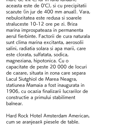
aceasta este de 0'C), si cu precipitatii 
scazute (in jur de 400 mm anual). Vara, 
nebulozitatea este redusa si soarele 
straluceste 10-12 ore pe zi. Briza 
marina improspateaza in permanenta 
aerul fierbinte. Factorii de cura naturala 
sunt clima marina excitanta, aerosolii 
salini, radiatia solara si apa marii, care 
este clorata, sulfatata, sodica, 
magneziana, hipotonica. Cu o 
capacitate de peste 20 000 de locuri 
de cazare, situata in zona care separa 
Lacul Siutghiol de Marea Neagra, 
statiunea Mamaia a fost inaugurata in 
1906, cu ocazia finalizarii lucrarilor de 
constructie a primului stabiliment 
balnear.
Hard Rock Hotel Amsterdam American, 
cum se aranjează piesele de table.