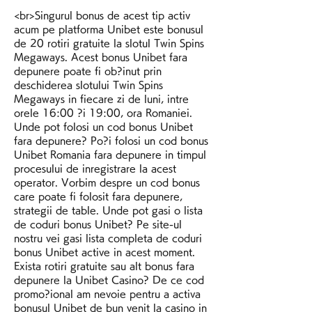
<br>Singurul bonus de acest tip activ 
acum pe platforma Unibet este bonusul 
de 20 rotiri gratuite la slotul Twin Spins 
Megaways. Acest bonus Unibet fara 
depunere poate fi ob?inut prin 
deschiderea slotului Twin Spins 
Megaways in fiecare zi de luni, intre 
orele 16:00 ?i 19:00, ora Romaniei. 
Unde pot folosi un cod bonus Unibet 
fara depunere? Po?i folosi un cod bonus 
Unibet Romania fara depunere in timpul 
procesului de inregistrare la acest 
operator. Vorbim despre un cod bonus 
care poate fi folosit fara depunere, 
strategii de table. Unde pot gasi o lista 
de coduri bonus Unibet? Pe site-ul 
nostru vei gasi lista completa de coduri 
bonus Unibet active in acest moment. 
Exista rotiri gratuite sau alt bonus fara 
depunere la Unibet Casino? De ce cod 
promo?ional am nevoie pentru a activa 
bonusul Unibet de bun venit la casino in 