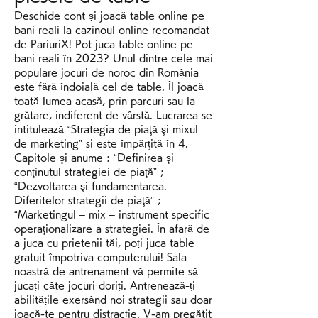
Deschide cont și joacă table online pe 
bani reali la cazinoul online recomandat 
de PariuriX! Pot juca table online pe 
bani reali în 2023? Unul dintre cele mai 
populare jocuri de noroc din România 
este fără îndoială cel de table. Îl joacă 
toată lumea acasă, prin parcuri sau la 
grătare, indiferent de vârstă. Lucrarea se 
intitulează “Strategia de piaţă şi mixul 
de marketing” si este împărţită în 4. 
Capitole şi anume : “Definirea şi 
conţinutul strategiei de piaţă” ; 
“Dezvoltarea şi fundamentarea. 
Diferitelor strategii de piaţă” ; 
“Marketingul – mix – instrument specific 
operaţionalizare a strategiei. În afară de 
a juca cu prietenii tăi, poți juca table 
gratuit împotriva computerului! Sala 
noastră de antrenament vă permite să 
jucați câte jocuri doriți. Antrenează-ți 
abilitățile exersând noi strategii sau doar 
joacă-te pentru distracție. V-am pregătit 