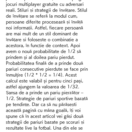
jocuri multiplayer gratuite cu adversari 
reali. Stiluri și strategii de învățare. Stilul 
de învățare se referă la modul cum, 
persoane diferite procesează și învăță 
noi informații. Astfel, fiecare persoană 
are mai mult de un stil dominant de 
învățare și folosește o combinație a 
acestora, în funcție de context. Apoi 
avem o nouă probabilitate de 1/2 să 
prindem şi al doilea pariu pierdut. 
Probabilitatea finală de a prinde două 
pariuri consecutive pierdute se face prin 
înmulţire (1/2 * 1/2 = 1/4). Acest 
calcul este valabil şi pentru cinci paşi, 
astfel ajungem la valoarea de 1/32. 
Șansa de a prinde un pariu pierzător – 
1/2. Strategie de pariuri sportive bazată 
pe tendințe. Dar ca să nu părăsești 
această pagină cu mâna goală, îți voi 
spune că în acest articol vei găsi două 
strategii de pariuri bazate pe scoruri și 
rezultate live la fotbal. Una din ele se 