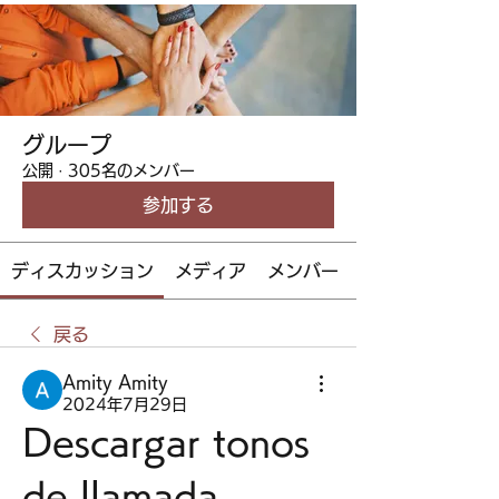
グループ
公開
·
305名のメンバー
参加する
ディスカッション
メディア
メンバー
戻る
Amity Amity
2024年7月29日
Descargar tonos 
de llamada 