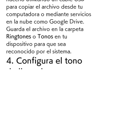
para copiar el archivo desde tu 
computadora o mediante servicios 
en la nube como Google Drive. 
Guarda el archivo en la carpeta 
Ringtones
 o 
Tonos
 en tu 
dispositivo para que sea 
reconocido por el sistema.
4. Configura el tono 
de llamada
Para configurar el tono de llamada 
descargado, accede a la 
configuración de sonido de tu 
dispositivo. Ve a 
Configuración
 > 
Sonido y notificaciones
 > 
Tono de 
llamada
, y selecciona el tono que 
has descargado. Asegúrate de que 
el tono se haya guardado 