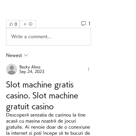
1
0
Write a comment...
Newest
Becky Alme
Sep 24, 2023
Slot machine gratis 
casino. Slot machine 
gratuit casino
Descoperă senzația de cazinou la tine 
acasă cu mașina noastră de jocuri 
gratuite. Ai nevoie doar de o conexiune 
la internet și poți începe să te bucuri de 