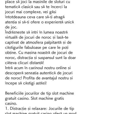
place să joci la mașinile de sloturi cu 
tematică clasică sau să te încerci la 
jocuri mai complexe, vei găsi 
întotdeauna ceva care să-ți atragă 
atenția și să-ți ofere o experiență unică 
de joc.
Îndrăznește să intri în lumea noastră 
virtuală de jocuri de noroc și lasă-te 
captivat de atmosfera palpitantă și de 
câștigurile fabuloase pe care le poți 
obține. Cu mașina noastră de jocuri de 
noroc, distracția și suspansul sunt la doar 
câteva clicuri distanță!
Intră acum în cazinoul nostru online și 
descoperă senzația autentică de jocuri 
de noroc! Profita de avantajul nostru și 
începe să câștigi astăzi!
Beneficiile jocurilor de tip slot machine 
gratuit casino. Slot machine gratis 
casino.
1. Distracție și relaxare: Jocurile de tip 
slot machine gratuit casino oferă un mod 