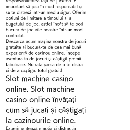
responsabilitatea față de jucători. E 
important să joci în mod responsabil și 
să te distrezi într-un mediu sigur. Oferim 
opțiuni de limitare a timpului și a 
bugetului de joc, astfel încât să te poți 
bucura de jocurile noastre într-un mod 
controlat.
Descarcă acum mașina noastră de jocuri 
gratuite și bucură-te de cea mai bună 
experiență de cazinou online. Începe 
aventura ta de jocuri și câștigă premii 
fabuloase. Nu rata șansa de a te distra 
și de a câștiga, totul gratuit!
Slot machine casino 
online. Slot machine 
casino online învățați 
cum să jucați și câștigați 
la cazinourile online.
Experimentează emoția și distracția 