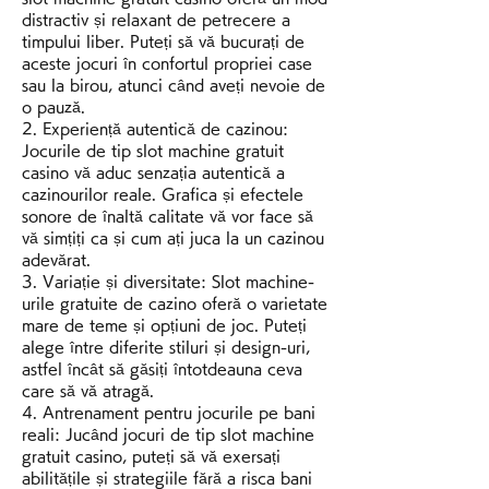
distractiv și relaxant de petrecere a 
timpului liber. Puteți să vă bucurați de 
aceste jocuri în confortul propriei case 
sau la birou, atunci când aveți nevoie de 
o pauză.
2. Experiență autentică de cazinou: 
Jocurile de tip slot machine gratuit 
casino vă aduc senzația autentică a 
cazinourilor reale. Grafica și efectele 
sonore de înaltă calitate vă vor face să 
vă simțiți ca și cum ați juca la un cazinou 
adevărat.
3. Variație și diversitate: Slot machine-
urile gratuite de cazino oferă o varietate 
mare de teme și opțiuni de joc. Puteți 
alege între diferite stiluri și design-uri, 
astfel încât să găsiți întotdeauna ceva 
care să vă atragă.
4. Antrenament pentru jocurile pe bani 
reali: Jucând jocuri de tip slot machine 
gratuit casino, puteți să vă exersați 
abilitățile și strategiile fără a risca bani 