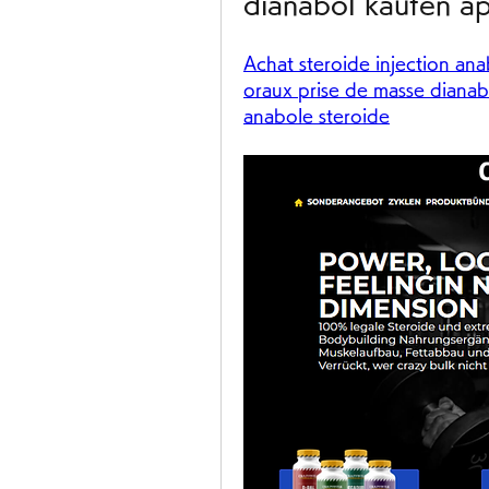
dianabol kaufen a
Achat steroide injection anab
oraux prise de masse dianab
anabole steroide