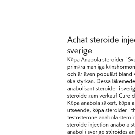
Achat steroide inje
sverige
Köpa Anabola steroider i Sve
primära manliga könshormone
och är även populärt bland v
öka styrkan. Dessa läkemedel
anabolisant steroider i sveri
steroide zum verkauf Cure de
Köpa anabola säkert, köpa an
utseende, köpa steroider i th
testosterone anabola steroid
steroide injection anabola ste
anabol i sverige stéroides an