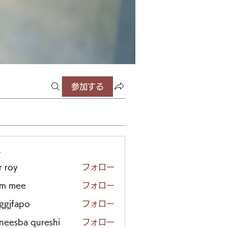
参加する
ー
r roy
フォロー
em mee
フォロー
iggjfapo
フォロー
neesba qureshi
フォロー