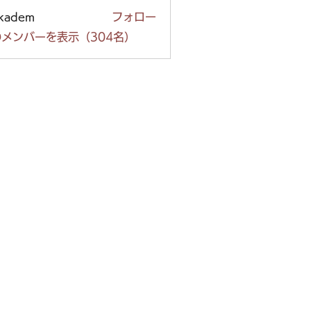
ckadem
フォロー
em
メンバーを表示（304名）