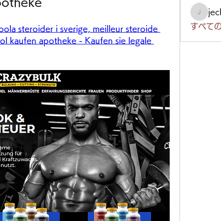
potheke
je
jeckad
すべての
ola steroider i sverige, meilleur steroide 
ol kaufen apotheke - Kaufen sie legale 