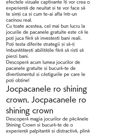
efectele vizuale captivante îți vor crea o 
experiență de neuitat și te vor face să 
te simți ca și cum te-ai afla într-un 
cazinou real.
Cu toate acestea, cel mai bun lucru la 
jocurile de pacanele gratuite este că le 
poți juca fără să investești bani reali. 
Poți testa diferite strategii și să-ți 
îmbunătățești abilitățile fără să riști să 
pierzi bani.
Descoperă acum lumea jocurilor de 
pacanele gratuite și bucură-te de 
divertismentul și câștigurile pe care le 
poți obține!
Jocpacanele ro shining 
crown. Jocpacanele ro 
shining crown
Descoperă magia jocurilor de păcănele 
Shining Crown și bucură-te de o 
experiență palpitantă și distractivă, plină 