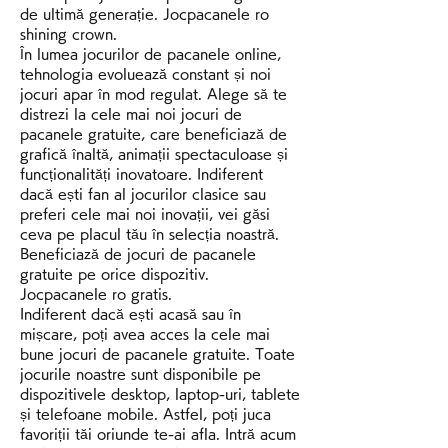
de ultimă generație. Jocpacanele ro 
shining crown.
În lumea jocurilor de pacanele online, 
tehnologia evoluează constant și noi 
jocuri apar în mod regulat. Alege să te 
distrezi la cele mai noi jocuri de 
pacanele gratuite, care beneficiază de 
grafică înaltă, animații spectaculoase și 
funcționalități inovatoare. Indiferent 
dacă ești fan al jocurilor clasice sau 
preferi cele mai noi inovații, vei găsi 
ceva pe placul tău în selecția noastră.
Beneficiază de jocuri de pacanele 
gratuite pe orice dispozitiv. 
Jocpacanele ro gratis.
Indiferent dacă ești acasă sau în 
mișcare, poți avea acces la cele mai 
bune jocuri de pacanele gratuite. Toate 
jocurile noastre sunt disponibile pe 
dispozitivele desktop, laptop-uri, tablete 
și telefoane mobile. Astfel, poți juca 
favoriții tăi oriunde te-ai afla. Intră acum 