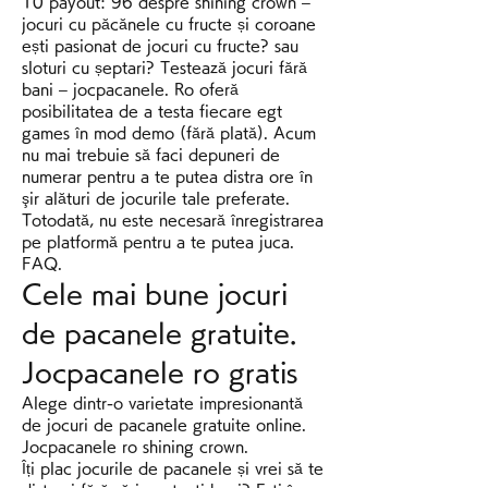
10 payout: 96 despre shining crown – 
jocuri cu păcănele cu fructe și coroane 
ești pasionat de jocuri cu fructe? sau 
sloturi cu șeptari? Testează jocuri fără 
bani – jocpacanele. Ro oferă 
posibilitatea de a testa fiecare egt 
games în mod demo (fără plată). Acum 
nu mai trebuie să faci depuneri de 
numerar pentru a te putea distra ore în 
şir alături de jocurile tale preferate. 
Totodată, nu este necesară înregistrarea 
pe platformă pentru a te putea juca. 
FAQ.
Cele mai bune jocuri 
de pacanele gratuite. 
Jocpacanele ro gratis
Alege dintr-o varietate impresionantă 
de jocuri de pacanele gratuite online. 
Jocpacanele ro shining crown.
Îți plac jocurile de pacanele și vrei să te 