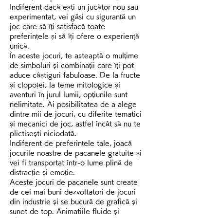
Indiferent dacă ești un jucător nou sau 
experimentat, vei găsi cu siguranță un 
joc care să îți satisfacă toate 
preferințele și să îți ofere o experiență 
unică.
În aceste jocuri, te așteaptă o mulțime 
de simboluri și combinații care îți pot 
aduce câștiguri fabuloase. De la fructe 
și clopoței, la teme mitologice și 
aventuri în jurul lumii, opțiunile sunt 
nelimitate. Ai posibilitatea de a alege 
dintre mii de jocuri, cu diferite tematici 
și mecanici de joc, astfel încât să nu te 
plictisești niciodată.
Indiferent de preferințele tale, joacă 
jocurile noastre de pacanele gratuite și 
vei fi transportat într-o lume plină de 
distracție și emoție.
Aceste jocuri de pacanele sunt create 
de cei mai buni dezvoltatori de jocuri 
din industrie și se bucură de grafică și 
sunet de top. Animatiile fluide și 