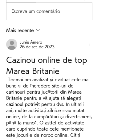
Escreva um comentário
Mais recente
Junie Amero
26 de set. de 2023
Cazinou online de top 
Marea Britanie
 Tocmai am analizat și evaluat cele mai 
bune și de încredere site-uri de 
cazinouri pentru jucătorii din Marea 
Britanie pentru a vă ajuta să alegeți 
cazinoul potrivit pentru dvs. În ultimii 
ani, multe activități zilnice s-au mutat 
online, de la cumpărături și divertisment, 
până la muncă. O astfel de activitate 
care cuprinde toate cele menționate 
este jocurile de noroc online. Citiți 