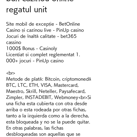
regatul unit
Site mobil de excepție - BetOnline
Casino și cazinou live - PinUp casino
Jocuri de înaltă calitate - bet365 
cassino
1000$ Bonus - Casinoly
Licențiat și complet reglementat 1. 
000+ jocuri - PinUp casino
<br>
Metode de plată: Bitcoin, criptomonedă 
BTC, LTC, ETH, VISA, Mastercard, 
Maestro, Skrill, Neteller, Paysafecard, 
Zimpler, INSTADEBIT, Webmoney<br>Si 
una ficha esta cubierta con otra desde 
arriba o esta rodeada por otras fichas, 
tanto a la izquierda como a la derecha, 
esta bloqueada y no se la puede quitar. 
En otras palabras, las fichas 
desbloqueadas son aquellas que se 