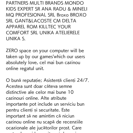
PARTNERS MULTI BRANDS MONDO 
KIDS EXPERT SR ANA RADU & MINELI 
MQ PROFESIONAL SRL Broxo BROXO 
SRL GANT&LACOSTE CM DELTA 
APPAREL ROM KILLTEC YOUR 
COMFORT SRL UNIKA ATELIERELE 
UNIKA S.
ZERO space on your computer will be 
taken up by our games'which our users 
absolutely love, cel mai bun cazinou 
online regatul unit.
O bună reputație; Asistență clienți 24/7. 
Acestea sunt doar câteva semne 
distinctive ale celor mai bune 10 
cazinouri online. Alte atribute 
importante pot include un serviciu bun 
pentru clienți și securitate. Este 
important să ne amintim că niciun 
cazinou online nu scapă de recenziile 
ocazionale ale jucătorilor prost. Care 