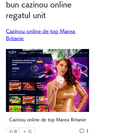
bun cazinou online 
regatul unit
Cazinou online de top Marea 
Britanie
Cazinou online de top Marea Britanie
1
0