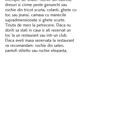
dresuri si cizme peste genunchi sau 
rochie din tricot scurta, colanti, ghete cu 
toc sau jeansi, camasa cu manecile 
supradimensionate si ghete scurte. 
Tinuta de mers la petrecere. Daca nu 
doriti sa stati in casa si ati rezervat un 
loc la un restaurant sau intr-un club. 
Daca aveti masa sezervata la restaurant 
va recomandam: rochie din saten, 
pantofi stiletto sau rochie eleganta, 
botine scurte, best online casino uk. Va 
asteptam zilele urmatoare cu un nou 
articol in care vom continua lista de 
tinute potrivite pentru Craciun. Postat la 
12 decembrie 2019 12 decembrie 
2019 de zippler. Cand vremea rece se 
instaleaza, avem tendinta de a ne 
imbraca comod si cat mai gros posibil.
Favori?ii sunt campionul din 2022, 
Ronnie O'Sullivan, ce are o cota de 
5,00 pentru a repeta performan?a de 