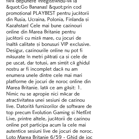
fără depunere înregistrându-vă la 
&quot;Go Bananas! &quot;prin cod 
promoțional PLAYBEST pentru jucătorii 
din Rusia, Ucraina, Polonia, Finlanda și 
Kazahstan! Cele mai bune cazinouri 
online din Marea Britanie pentru 
jucătorii cu miză mare, cu jocuri de 
înaltă calitate și bonusuri VIP exclusive. 
Desigur, cazinourile online nu pot fi 
măsurate în metri pătrați ca și cele de 
pe uscat, dar totuși, am simțit că ghidul 
nostru ar fi incomplet dacă nu am 
enumera unele dintre cele mai mari 
platforme de jocuri de noroc online din 
Marea Britanie. Iată ce am găsit: 1. 
Nimic nu se apropie nici măcar de 
atractivitatea unei sesiuni de cazinou 
live. Datorită furnizorilor de software de 
top precum Evolution Gaming și NetEnt 
Live, printre altele, jucătorii de cazinou 
online pot participa acum la cele mai 
autentice sesiuni live de jocuri de noroc. 
Loto Marea Britanie 6/59 - Ghid de joc 