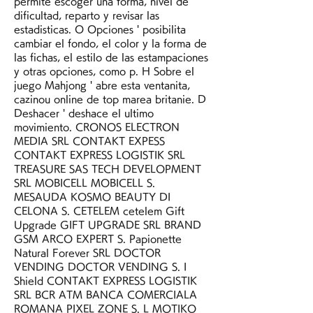
permite escoger una forma, nivel de 
dificultad, reparto y revisar las 
estadisticas. O Opciones ' posibilita 
cambiar el fondo, el color y la forma de 
las fichas, el estilo de las estampaciones 
y otras opciones, como p. H Sobre el 
juego Mahjong ' abre esta ventanita, 
cazinou online de top marea britanie. D 
Deshacer ' deshace el ultimo 
movimiento. CRONOS ELECTRON 
MEDIA SRL CONTAKT EXPESS 
CONTAKT EXPRESS LOGISTIK SRL 
TREASURE SAS TECH DEVELOPMENT 
SRL MOBICELL MOBICELL S. 
MESAUDA KOSMO BEAUTY DI 
CELONA S. CETELEM cetelem Gift 
Upgrade GIFT UPGRADE SRL BRAND 
GSM ARCO EXPERT S. Papionette 
Natural Forever SRL DOCTOR 
VENDING DOCTOR VENDING S. I 
Shield CONTAKT EXPRESS LOGISTIK 
SRL BCR ATM BANCA COMERCIALA 
ROMANA PIXEL ZONE S. L MOTIKO 