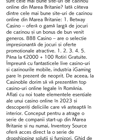
sunt cele mai bune site-uri de cazinou 
online din Marea Britanie? Iată câteva 
dintre cele mai bune site-uri de cazinou 
online din Marea Britanie: 1. Betway 
Casino – oferă o gamă largă de jocuri 
de cazinou și un bonus de bun venit 
generos. 888 Casino – are o selecție 
impresionantă de jocuri și oferte 
promoționale atractive. 1. 2. 3. 4. 5. 
Pâna la €2000 + 100 Rotiri Gratuite. 
Împreună cu fantasticele live casino-uri 
și cazinourile mobile, industria iGaming 
pare în prezent de neoprit. De aceea, la 
Casinoble dorim să vă prezentăm top 
casino-uri online legale în România. 
Aflați cu noi toate elementele esențiale 
ale unui casino online în 2023 și 
descoperiți deliciile care vă așteaptă în 
interior. Conceput pentru a atrage o 
serie de companii start-up din Marea 
Britanie și nu numai, Inventory Source 
oferă acces direct la o serie de 
dropshipping solutii si furnizori. Ghid de 