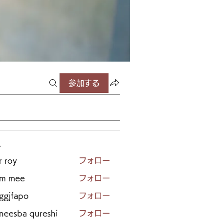
参加する
ー
r roy
フォロー
em mee
フォロー
iggjfapo
フォロー
neesba qureshi
フォロー