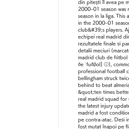
din piteşti îl avea pe 
2000–01 season was re
season in la liga. This 
in the 2000–01 season,
club&#39;s players. Aju
echipei real madrid din
rezultatele finale și pa
detalii meciuri (marcat
madrid club de fútbol (
ðe ˈfuðβol] ⓘ), common
professional football 
bellingham struck twic
behind to beat almeria
&quot;ten times bette
real madrid squad for
the latest injury update
madrid a fost condițion
pe contra-atac. Deși ini
fost mutat înapoi pe fla