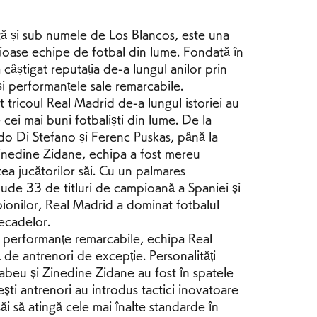
ă și sub numele de Los Blancos, este una 
gioase echipe de fotbal din lume. Fondată în 
câștigat reputația de-a lungul anilor prin 
și performanțele sale remarcabile.
t tricoul Real Madrid de-a lungul istoriei au 
 cei mai buni fotbaliști din lume. De la 
o Di Stefano și Ferenc Puskas, până la 
inedine Zidane, echipa a fost mereu 
ea jucătorilor săi. Cu un palmares 
lude 33 de titluri de campioană a Spaniei și 
pionilor, Real Madrid a dominat fotbalul 
ecadelor.
 performanțe remarcabile, echipa Real 
de antrenori de excepție. Personalități 
beu și Zinedine Zidane au fost în spatele 
ști antrenori au introdus tactici inovatoare 
 săi să atingă cele mai înalte standarde în 