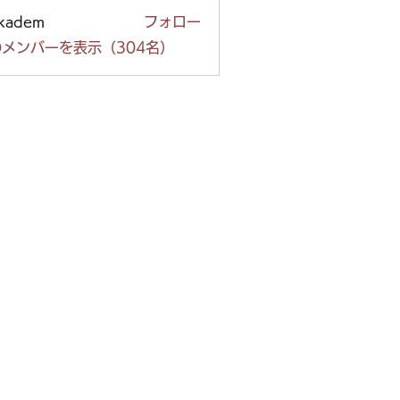
ckadem
フォロー
em
メンバーを表示（304名）