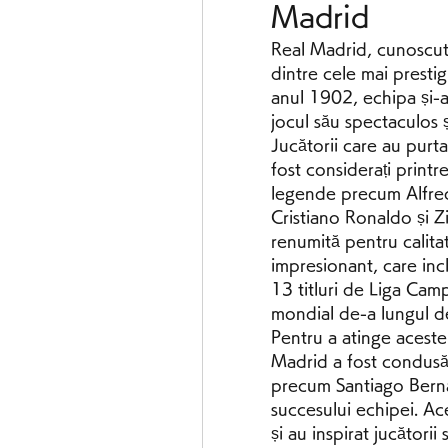
Madrid
Real Madrid, cunoscut
dintre cele mai presti
anul 1902, echipa și-a 
jocul său spectaculos 
Jucătorii care au purta
fost considerați printre
legende precum Alfred
Cristiano Ronaldo și Z
renumită pentru calitat
impresionant, care inc
13 titluri de Liga Cam
mondial de-a lungul d
Pentru a atinge aceste
Madrid a fost condusă 
precum Santiago Berna
succesului echipei. Ace
și au inspirat jucătorii