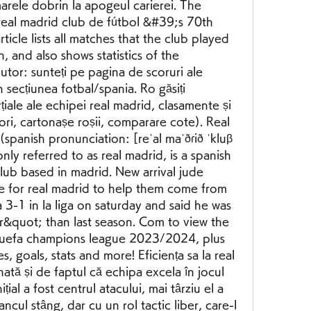
marele dobrin la apogeul carierei. The 
al madrid club de fútbol &#39;s 70th 
article lists all matches that the club played 
 and also shows statistics of the 
tor: sunteți pe pagina de scoruri ale 
 secțiunea fotbal/spania. Ro găsiți 
rțiale ale echipei real madrid, clasamente și 
ori, cartonașe roșii, comparare cote). Real 
spanish pronunciation: [reˈal maˈðɾið ˈkluβ 
ly referred to as real madrid, is a spanish 
club based in madrid. New arrival jude 
e for real madrid to help them come from 
 3-1 in la liga on saturday and said he was 
r&quot; than last season. Com to view the 
 uefa champions league 2023/2024, plus 
s, goals, stats and more! Eficiența sa la real 
ată și de faptul că echipa excela în jocul 
țial a fost centrul atacului, mai târziu el a 
ncul stâng, dar cu un rol tactic liber, care-l 