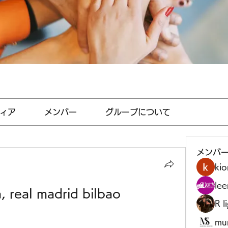
ィア
メンバー
グループについて
メンバ
kio
le
, real madrid bilbao
R l
mu