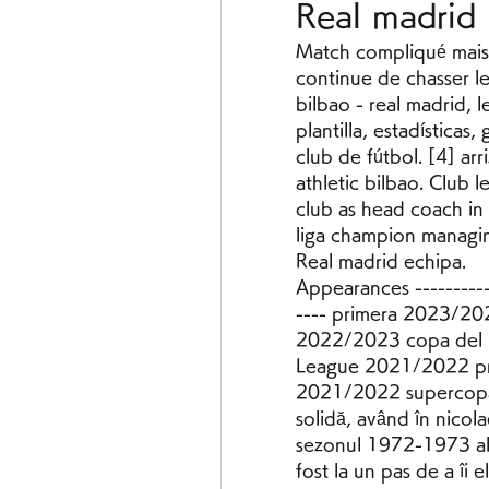
Real madrid 
Match compliqué mais v
continue de chasser le 
bilbao - real madrid, l
plantilla, estadísticas
club de fútbol. [4] arr
athletic bilbao. Club 
club as head coach in
liga champion managin
Real madrid echipa.
Appearances ------------
---- primera 2023/20
2022/2023 copa del r
League 2021/2022 pr
2021/2022 supercopa 
solidă, având în nicola
sezonul 1972-1973 al 
fost la un pas de a îi e