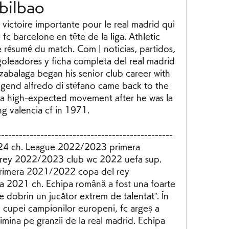
bilbao
ictoire importante pour le real madrid qui 
fc barcelone en tête de la liga. Athletic 
e résumé du match. Com | noticias, partidos, 
, goleadores y ficha completa del real madrid 
izabalaga began his senior club career with 
legend alfredo di stéfano came back to the 
 a high-expected movement after he was la 
g valencia cf in 1971. 
----------------------------------------------
24 ch. League 2022/2023 primera 
ey 2022/2023 club wc 2022 uefa sup. 
imera 2021/2022 copa del rey 
2021 ch. Echipa română a fost una foarte 
e dobrin un jucător extrem de talentat”. În 
cupei campionilor europeni, fc argeş a 
limina pe granzii de la real madrid. Echipa 