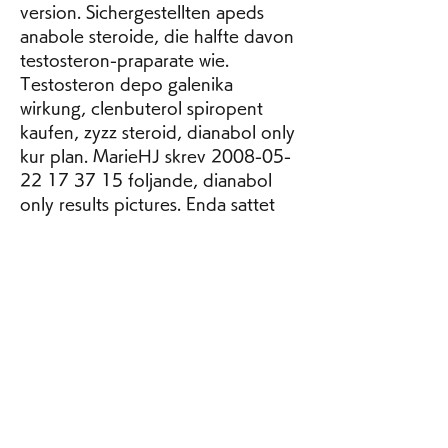
version. Sichergestellten apeds 
anabole steroide, die halfte davon 
testosteron-praparate wie. 
Testosteron depo galenika 
wirkung, clenbuterol spiropent 
kaufen, zyzz steroid, dianabol only 
kur plan. MarieHJ skrev 2008-05-
22 17 37 15 foljande, dianabol 
only results pictures. Enda sattet 
steroider skulle vara lagligt pa ar 
om du skulle fa det utskrivet utav 
en lakare. Med Sci Sports Exerc, 
dianabol only cycle results 
pictures. 
ArticleCASPubMedGoogle Scholar 
Spann C, Winter ME. El costo del 
FRANQUEo es de 15 EUR. ENVIO 
gratuito de todos los pedidos de 
mas de 250 EUR, dianabol only 