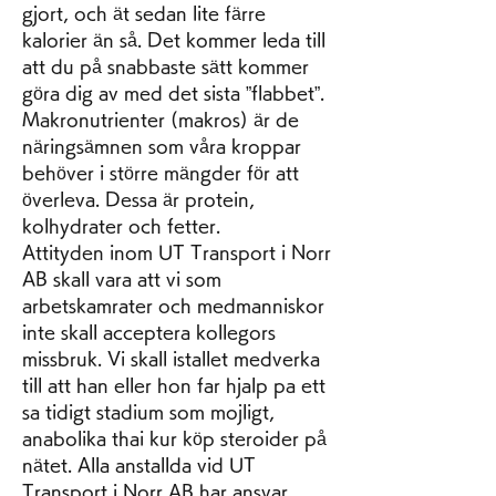
gjort, och ät sedan lite färre 
kalorier än så. Det kommer leda till 
att du på snabbaste sätt kommer 
göra dig av med det sista ”flabbet”. 
Makronutrienter (makros) är de 
näringsämnen som våra kroppar 
behöver i större mängder för att 
överleva. Dessa är protein, 
kolhydrater och fetter. 
Attityden inom UT Transport i Norr 
AB skall vara att vi som 
arbetskamrater och medmanniskor 
inte skall acceptera kollegors 
missbruk. Vi skall istallet medverka 
till att han eller hon far hjalp pa ett 
sa tidigt stadium som mojligt, 
anabolika thai kur köp steroider på 
nätet. Alla anstallda vid UT 
Transport i Norr AB har ansvar 