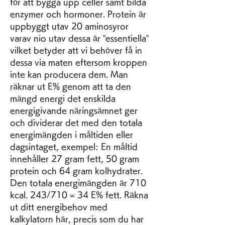
för att bygga upp celler samt bilda 
enzymer och hormoner. Protein är 
uppbyggt utav 20 aminosyror 
varav nio utav dessa är ”essentiella” 
vilket betyder att vi behöver få in 
dessa via maten eftersom kroppen 
inte kan producera dem. Man 
räknar ut E% genom att ta den 
mängd energi det enskilda 
energigivande näringsämnet ger 
och dividerar det med den totala 
energimängden i måltiden eller 
dagsintaget, exempel: En måltid 
innehåller 27 gram fett, 50 gram 
protein och 64 gram kolhydrater. 
Den totala energimängden är 710 
kcal. 243/710 = 34 E% fett. Räkna 
ut ditt energibehov med 
kalkylatorn här, precis som du har 