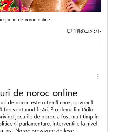
ție jocuri de noroc online
1件のコメント
curi de noroc online
curi de noroc este o temă care provoacă 
ră frecvent modificări. Problema limitărilor 
rivind jocurile de noroc a fost mult timp în 
itice și parlamentare. Intervențiile la nivel 
 la țară. Noroc prevăzute de lege, 