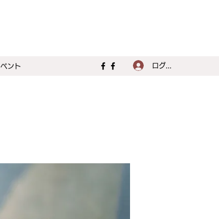
ログイン
イベント