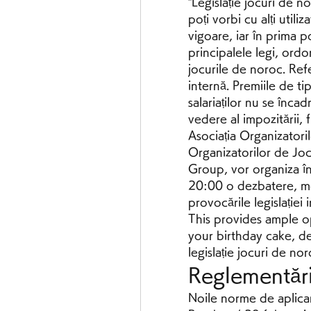
”Legislație jocuri de no
poți vorbi cu alți utiliz
vigoare, iar în prima p
principalele legi, ord
jocurile de noroc. Refe
internă. Premiile de ti
salariaților nu se încad
vedere al impozitării, f
Asociația Organizatori
Organizatorilor de Jo
Group, vor organiza în
20:00 o dezbatere, mod
provocările legislației 
This provides ample o
your birthday cake, dec
legislație jocuri de no
Reglementări
Noile norme de aplicare