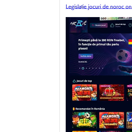
Legislație jocuri de noroc on