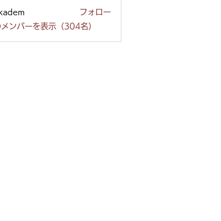
ckadem
フォロー
em
メンバーを表示（304名）