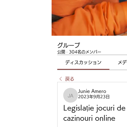
グループ
公開
·
304名のメンバー
ディスカッション
メデ
戻る
Junie Amero
2023年9月23日
Junie Amero
Legislație jocuri de
cazinouri online