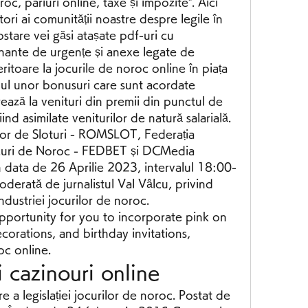
roc, pariuri online, taxe și impozite”. Aici 
atori ai comunității noastre despre legile în 
ostare vei găsi atașate pdf-uri cu 
onante de urgențe și anexe legate de 
ritoare la jocurile de noroc online în piața 
pul unor bonusuri care sunt acordate 
rează la venituri din premii din punctul de 
iind asimilate veniturilor de natură salarială. 
lor de Sloturi - ROMSLOT, Federația 
curi de Noroc - FEDBET și DCMedia 
 data de 26 Aprilie 2023, intervalul 18:00-
erată de jurnalistul Val Vâlcu, privind 
industriei jocurilor de noroc. 
pportunity for you to incorporate pink on 
orations, and birthday invitations, 
roc online.
 cazinouri online
 a legislației jocurilor de noroc. Postat de 