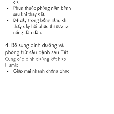
cơ.
Phun thuốc phòng nấm bệnh 
sau khi thay đất.
Để cây trong bóng râm, khi 
thấy cây hồi phục thì đưa ra 
nắng dần dần.
4. Bổ sung dinh dưỡng và 
phòng trừ sâu bệnh sau Tết
Cung cấp dinh dưỡng kết hợp 
Humic
Giúp mai nhanh chóng phục 
hồi bộ rễ và đâm chồi mới.
Dùng 15-20 ml Hoa Lợi Phục 
Hồi pha với 25 lít nước, tưới 
đều xung quanh gốc, lặp lại 
15-20 ngày/lần.
Phun phân bón lá giúp mai đâm 
chồi khỏe