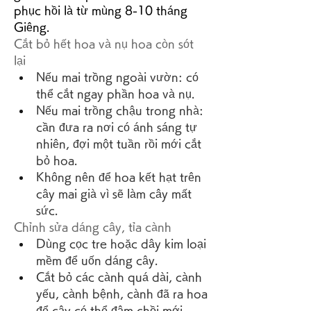
phục hồi là từ mùng 8-10 tháng 
Giêng.
Cắt bỏ hết hoa và nụ hoa còn sót 
lại
Nếu mai trồng ngoài vườn: có 
thể cắt ngay phần hoa và nụ.
Nếu mai trồng chậu trong nhà: 
cần đưa ra nơi có ánh sáng tự 
nhiên, đợi một tuần rồi mới cắt 
bỏ hoa.
Không nên để hoa kết hạt trên 
cây mai già vì sẽ làm cây mất 
sức.
Chỉnh sửa dáng cây, tỉa cành
Dùng cọc tre hoặc dây kim loại 
mềm để uốn dáng cây.
Cắt bỏ các cành quá dài, cành 
yếu, cành bệnh, cành đã ra hoa 
để cây có thể đâm chồi mới.